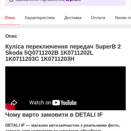
Опис
Характеристики
Доставка
Оплата
Умови п
Опис
Куліса переключення передач SuperB 2
Skoda 5Q0711202B 1K0711202L
1K0711203C 1K0711203H
Чому варто замовити в DETALI IF
DETALI IF — магазин автозапчастин з реальними фото,
актуальною наявністю та швидкою обробкою