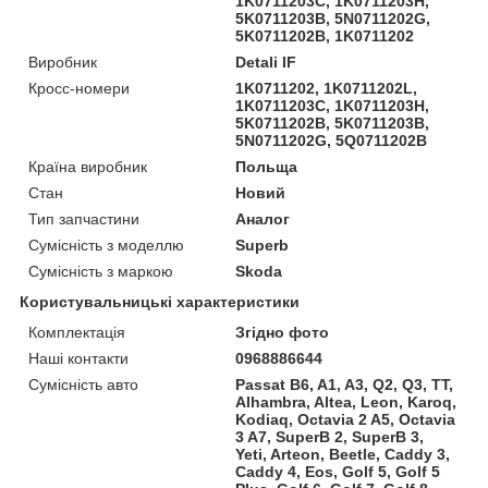
1K0711203C, 1K0711203H,
5K0711203B, 5N0711202G,
5K0711202B, 1K0711202
Виробник
Detali IF
Кросс-номери
1K0711202, 1K0711202L,
1K0711203C, 1K0711203H,
5K0711202B, 5K0711203B,
5N0711202G, 5Q0711202B
Країна виробник
Польща
Стан
Новий
Тип запчастини
Аналог
Сумісність з моделлю
Superb
Сумісність з маркою
Skoda
Користувальницькі характеристики
Комплектація
Згідно фото
Наші контакти
0968886644
Сумісність авто
Passat B6, A1, A3, Q2, Q3, TT,
Alhambra, Altea, Leon, Karoq,
Kodiaq, Octavia 2 A5, Octavia
3 A7, SuperB 2, SuperB 3,
Yeti, Arteon, Beetle, Caddy 3,
Caddy 4, Eos, Golf 5, Golf 5