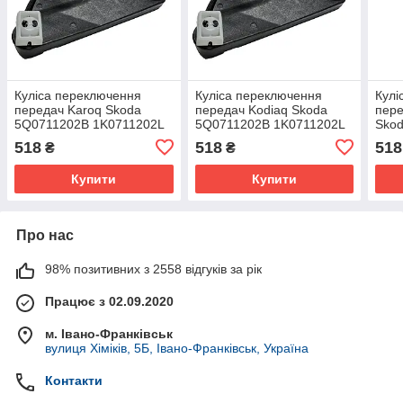
Куліса переключення
Куліса переключення
Кулі
передач Karoq Skoda
передач Kodiaq Skoda
пере
5Q0711202B 1K0711202L
5Q0711202B 1K0711202L
Sko
1K0711203C 1K0711203H
1K0711203C 1K0711203H
1K0
518
518
518
₴
₴
1K0
Купити
Купити
Про нас
98% позитивних з 2558 відгуків за рік
Працює з 02.09.2020
м. Івано-Франківськ
вулиця Хіміків, 5Б, Івано-Франківськ, Україна
Контакти