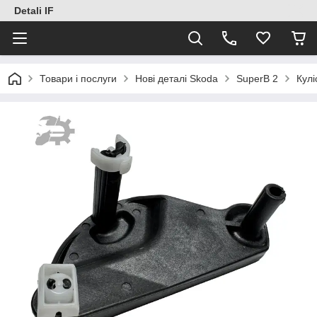
Detali IF
Товари і послуги
Нові деталі Skoda
SuperB 2
Кул