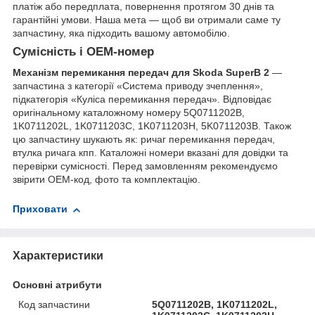
платіж або передплата, повернення протягом 30 днів та
гарантійні умови. Наша мета — щоб ви отримали саме ту
запчастину, яка підходить вашому автомобілю.
Сумісність і OEM-номер
Механізм перемикання передач для Skoda SuperB 2
—
запчастина з категорії «Система приводу зчеплення»,
підкатегорія «Куліса перемикання передач». Відповідає
оригінальному каталожному номеру 5Q0711202B,
1K0711202L, 1K0711203C, 1K0711203H, 5K0711203B. Також
цю запчастину шукають як: ричаг перемикання передач,
втулка ричага кпп. Каталожні номери вказані для довідки та
перевірки сумісності. Перед замовленням рекомендуємо
звірити OEM-код, фото та комплектацію.
Приховати
Характеристики
Основні атрибути
Код запчастини
5Q0711202B, 1K0711202L,