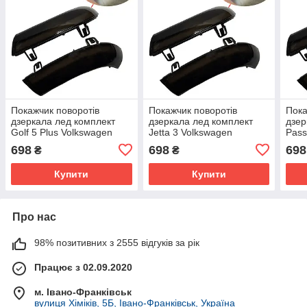
Покажчик поворотів
Покажчик поворотів
Пока
дзеркала лед комплект
дзеркала лед комплект
дзер
Golf 5 Plus Volkswagen
Jetta 3 Volkswagen
Pass
1K0949101 1K0949102
1K0949101 1K0949102
1K0
698
698
698
₴
₴
Купити
Купити
Про нас
98% позитивних з 2555 відгуків за рік
Працює з 02.09.2020
м. Івано-Франківськ
вулиця Хіміків, 5Б, Івано-Франківськ, Україна