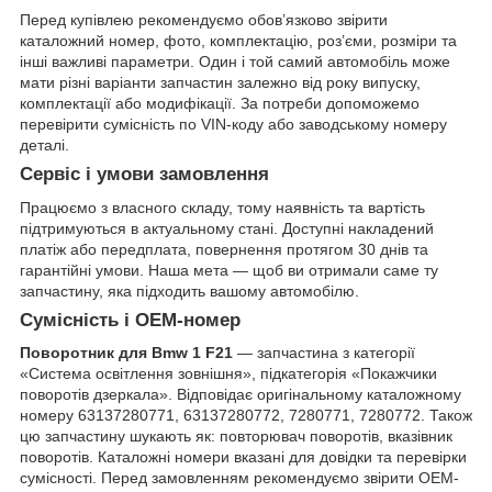
Перед купівлею рекомендуємо обов’язково звірити
каталожний номер, фото, комплектацію, роз’єми, розміри та
інші важливі параметри. Один і той самий автомобіль може
мати різні варіанти запчастин залежно від року випуску,
комплектації або модифікації. За потреби допоможемо
перевірити сумісність по VIN-коду або заводському номеру
деталі.
Сервіс і умови замовлення
Працюємо з власного складу, тому наявність та вартість
підтримуються в актуальному стані. Доступні накладений
платіж або передплата, повернення протягом 30 днів та
гарантійні умови. Наша мета — щоб ви отримали саме ту
запчастину, яка підходить вашому автомобілю.
Сумісність і OEM-номер
Поворотник для Bmw 1 F21
— запчастина з категорії
«Система освітлення зовнішня», підкатегорія «Покажчики
поворотів дзеркала». Відповідає оригінальному каталожному
номеру 63137280771, 63137280772, 7280771, 7280772. Також
цю запчастину шукають як: повторювач поворотів, вказівник
поворотів. Каталожні номери вказані для довідки та перевірки
сумісності. Перед замовленням рекомендуємо звірити OEM-