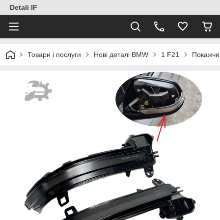
Detali IF
Товари і послуги
Нові деталі BMW
1 F21
Покажчи