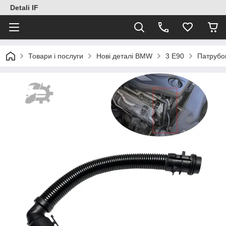
Detali IF
Товари і послуги
Нові деталі BMW
3 E90
Патрубо