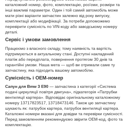
каталожний номер, фото, комплектацію, роз’єми, розміри та
інші важливі параметри. Один і той самий автомобіль може
мати різні варіанти запчастин залежно від року випуску,
комплектації або модифікації. За потреби допоможемо
перевірити сумісність по VIN-коду або заводському номеру
деталі.
Сервіс і умови замовлення
Працюємо з власного складу, тому наявність та вартість
підтримуються в актуальному стані. Доступні накладений
платіж або передплата, повернення протягом 30 днів та
гарантійні умови. Наша мета — щоб ви отримали саме ту
запчастину, яка підходить вашому автомобілю.
Сумісність і OEM-номер
Сапун для Bmw 3 E90
— запчастина з категорії «Система
подачі циркуляції повітря двигуна», підкатегорія «Патрубки
вентиляції картера». Відповідає оригінальному каталожному
номеру 13717823517, 13718473146. Також цю запчастину
шукають як: патрубок картера, патрубок вентиляції картера.
Каталожні номери вказані для довідки та перевірки сумісності.
Перед замовленням рекомендуємо звірити OEM-код, фото та
комплектацію.