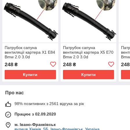
Патрубок сапуна
Патрубок сапуна
Патр
вентиляції картера X1 E84
вентиляції картера X5 E70
вент
Bmw 2.0 3.0d
Bmw 2.0 3.0d
Bmw 
13717803842
13717803842
137
248
248
248
₴
₴
13717810772 7810772
13717810772 7810772
137
Купити
Купити
Про нас
98% позитивних з 2561 відгука за рік
Працює з 02.09.2020
м. Івано-Франківськ
вулиця Хіміків, 5Б, Івано-Франківськ, Україна