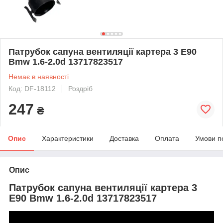
Патрубок сапуна вентиляції картера 3 E90
Bmw 1.6-2.0d 13717823517
Немає в наявності
Код: DF-18112
Роздріб
247
₴
Опис
Характеристики
Доставка
Оплата
Умови п
Опис
Патрубок сапуна вентиляції картера 3
E90 Bmw 1.6-2.0d 13717823517