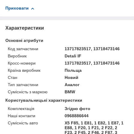
Приховати
Характеристики
Основні атрибути
Код запчастини
13717823517, 13718473146
Виробник
Detali IF
Кросс-номери
13717823517, 13718473146
Країна виробник
Польща
Стан
Новий
Тип запчастини
Аналог
Сумісність з маркою
BMW
Користувальницькі характеристики
Комплектація
Згідно фото
Наші контакти
0968886644
Сумісність авто
X5 F85, 1 E81, 1 E82, 1 E87, 1
E88, 1 F20, 1 F21, 2 F22, 2
F23, 2 F45, 2 F46, 2 F87, 3