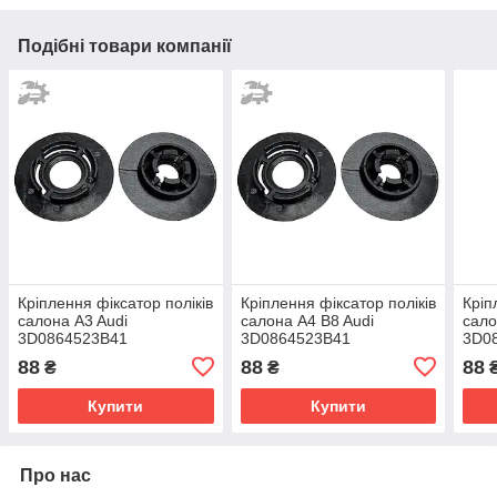
Подібні товари компанії
Кріплення фіксатор поліків
Кріплення фіксатор поліків
Кріп
салона A3 Audi
салона A4 B8 Audi
сало
3D0864523B41
3D0864523B41
3D0
3D0864523
3D0864523
3D0
88
88
88
₴
₴
Купити
Купити
Про нас