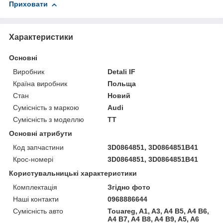
Приховати
Характеристики
Основні
Виробник
Detali IF
Країна виробник
Польща
Стан
Новий
Сумісність з маркою
Audi
Сумісність з моделлю
TT
Основні атрибути
Код запчастини
3D0864851, 3D0864851B41
Крос-номері
3D0864851, 3D0864851B41
Користувальницькі характеристики
Комплектація
Згідно фото
Наші контакти
0968886644
Сумісність авто
Touareg, A1, A3, A4 B5, A4 B6,
A4 B7, A4 B8, A4 B9, A5, A6