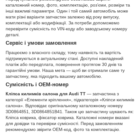
каталожний номер, фото, комплектацію, роз’єми, розміри та
інші важливі параметри. Один і той самий автомобіль може
мати різні варіанти запчастин залежно від року випуску,
комплектації або модифікації. За потреби допоможемо
перевірити сумісність по VIN-коду або заводському номеру
деталі.
Сервіс і умови замовлення
Працюємо з власного складу, тому наявність та вартість
підтримуються в актуальному стані. Доступні накладений
платіж або передплата, повернення протягом 30 днів та
гарантійні умови. Наша мета — щоб ви отримали саме ту
запчастину, яка підходить вашому автомобілю.
Сумісність і OEM-номер
Кліпса килимків салона для Audi TT
— запчастина з
категорії «Елементи кріплення», підкатегорія «Кліпси килимків
салона». Відповідає оригінальному каталожному номеру
3D0864851, 3D0864851B41. Також цю запчастину шукають як:
Кліпса коврика, фіксатор коврика. Каталожні номери вказані
для довідки та перевірки сумісності. Перед замовленням
рекомендуємо звірити OEM-код, фото та комплектацію.