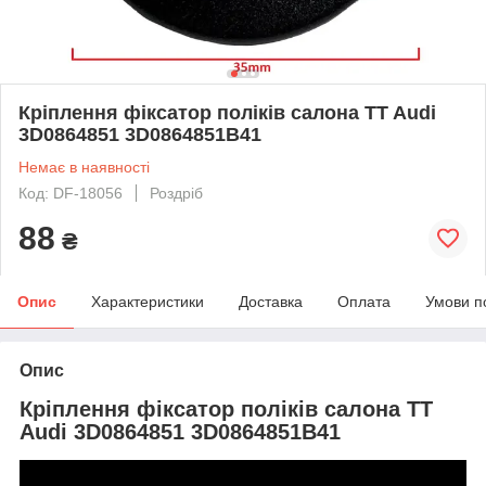
Кріплення фіксатор поліків салона TT Audi
3D0864851 3D0864851B41
Немає в наявності
Код: DF-18056
Роздріб
88
₴
Опис
Характеристики
Доставка
Оплата
Умови п
Опис
Кріплення фіксатор поліків салона TT
Audi 3D0864851 3D0864851B41