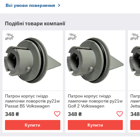
Всі умови повернення
Подібні товари компанії
Патрон корпус гніздо
Патрон корпус гніздо
Патр
лампочки поворотів py21w
лампочки поворотів py21w
ламп
Passat B5 Volkswagen
Golf 2 Volkswagen
Jett
3B0953123 811953053C
3B0953123 811953053C
3B0
348
348
348
₴
₴
Купити
Купити