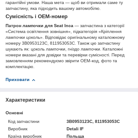
гарантійні умови. Наша мета — щоб ви отримали саме ту
запчастину, яка підходить вашому автомобілю.
Сумісність і OEM-номер
Патрон лампочки для Seat Inca
— запчастина з категорії
«Система освітлення зовнішня», підкатегорія «Кріплення
лампочки цоколь». Відповідає оригінальному каталожному
номеру 3B0953123С, 811953053C. Також цю запчастину
шукають як: цоколь лампочки, гніздо лампочки. Каталожні
номери вказані для довідки та перевірки сумісності. Перед
замовленням рекомендуємо звірити OEM-код, фото та
комплектацію.
Приховати
Характеристики
Основні
Код запчастини
3B0953123С, 811953053C
Виробник
Detali IF
Країна виробник
Польща