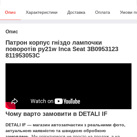
Опис
Характеристики
Доставка
Оплата
Умови п
Опис
Патрон корпус гніздо лампочки
поворотів py21w Inca Seat 3B0953123
811953053C
Чому варто замовити в DETALI IF
DETALI IF — магазин автозапчастин з реальними фото,
актуальною наявністю та швидкою обробкою
замовлень.
Ми орієнтуємося не просто на продаж, а на