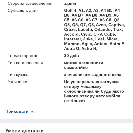
Сторона встановлення
задня
Сумісність авто
Golf 4, A1, A2, A3, A4 B5, A4
B6, A4 B7, A4 B8, A4 B9, A6
C5, A6 C6, A6 C7, A6 C8, Q2,
Q3, Q5, Q7, Q8, Aveo, Captiva,
Cruze, Lacetti, Orlando, Trax,
Accord, Civic, Cr-V, Cube,
Interstar, Juke, Leaf, Micra,
Murano, Agila, Antara, Astra F,
Astra G, Astra H,
Термін гарантії
30 днів
Тип встановлення
можна встановити
самостійно
Тип кузова
з очисником заднього скла
Уточнення
Це універсальна заглушка
отвору механізму
склоочисника чи будь якого
іншого отвору автомобіля і
не тільки)
Приховати
Умови доставки