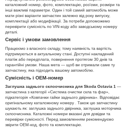
каталожний номер, фото, комплектацію, роз’єми, розміри та
інші важливі параметри. Один і той самий автомобіль може
мати різні варіанти запчастин залежно від року випуску,
комплектації або модифікації. За потреби допоможемо
перевірити сумісність по VIN-коду або заводському номеру
деталі.
Сервіс і умови замовлення
Працюємо з власного складу, тому наявність та вартість
підтримуються в актуальному стані. Доступні накладений
платіж або передплата, повернення протягом 30 днів та
гарантійні умови. Наша мета — щоб ви отримали саме ту
запчастину, яка підходить вашому автомобілю.
Сумісність і OEM-номер
Заглушка заднього склоочисника для Skoda Octavia 1
—
запчастина з категорії «Система очистки скла та фар»,
підкатегорія «Ковпачки гайки заднього двірника». Відповідає
оригінальному каталожному номеру . Також цю запчастину
шукають як: заглушка заднього двірника, заглушка моторчика
склоочисника. Каталожні номери вказані для довідки та
перевірки сумісності. Перед замовленням рекомендуємо
звірити OEM-код, фото та комплектацію.