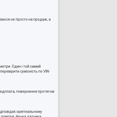
ємося не просто на продаж, а
метри. Один і той самий
еревірити сумісність по VIN-
ередплата, повернення протягом
Відповідає оригінальному
 повітря, фішка датчика