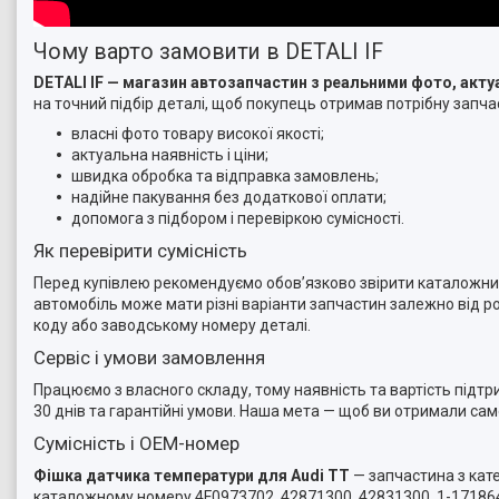
Чому варто замовити в DETALI IF
DETALI IF — магазин автозапчастин з реальними фото, ак
на точний підбір деталі, щоб покупець отримав потрібну запчас
власні фото товару високої якості;
актуальна наявність і ціни;
швидка обробка та відправка замовлень;
надійне пакування без додаткової оплати;
допомога з підбором і перевіркою сумісності.
Як перевірити сумісність
Перед купівлею рекомендуємо обов’язково звірити каталожний 
автомобіль може мати різні варіанти запчастин залежно від ро
коду або заводському номеру деталі.
Сервіс і умови замовлення
Працюємо з власного складу, тому наявність та вартість підт
30 днів та гарантійні умови. Наша мета — щоб ви отримали са
Сумісність і OEM-номер
Фішка датчика температури для Audi TT
— запчастина з кате
каталожному номеру 4F0973702, 42871300, 42831300, 1-171864