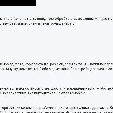
туальною наявністю та швидкою обробкою замовлень.
Ми орієнту
тину без зайвих ризиків і повторних витрат.
номер, фото, комплектацію, роз’єми, розміри та інші важливі пара
ку випуску, комплектації або модифікації. За потреби допоможемо п
римуються в актуальному стані. Доступні накладений платіж або п
ме ту запчастину, яка підходить вашому автомобілю.
горії «Фішки конектори роз'єми», підкатегорія «Фішка з дротами». 
3-1. Також цю запчастину шукають як: фішка датчика температури