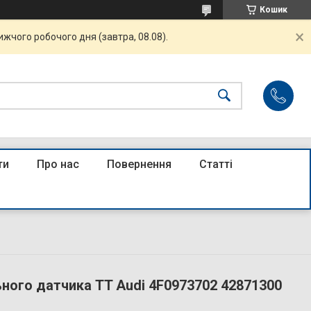
Кошик
жчого робочого дня (завтра, 08.08).
ти
Про нас
Повернення
Статті
ьного датчика TT Audi 4F0973702 42871300