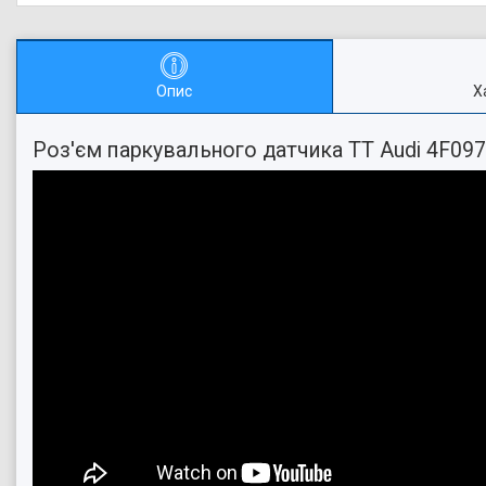
Опис
Х
Роз'єм паркувального датчика TT Audi 4F09