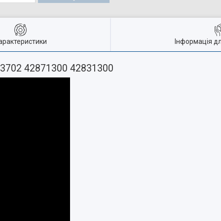
арактеристики
Інформація д
73702 42871300 42831300