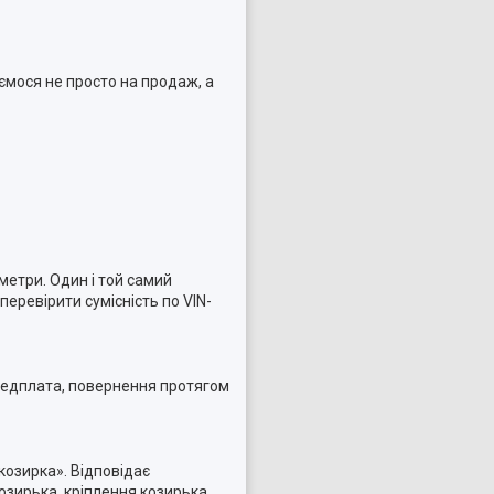
ємося не просто на продаж, а
метри. Один і той самий
еревірити сумісність по VIN-
ередплата, повернення протягом
козирка». Відповідає
зирька, кріплення козирька