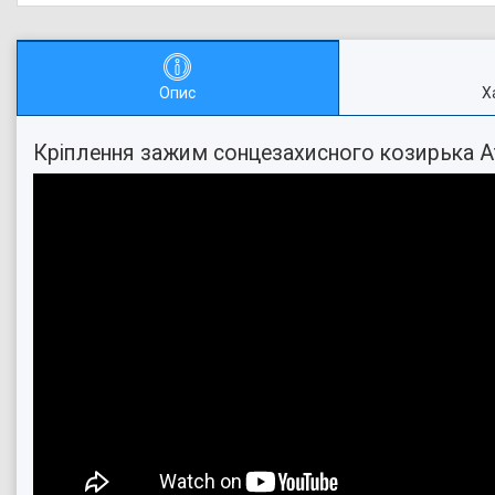
Опис
Х
Кріплення зажим сонцезахисного козирька 