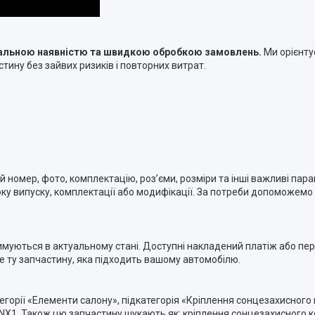
туальною наявністю та швидкою обробкою замовлень.
Ми орієнту
тину без зайвих ризиків і повторних витрат.
номер, фото, комплектацію, роз’єми, розміри та інші важливі пара
ку випуску, комплектації або модифікації. За потреби допоможемо п
римуються в актуальному стані. Доступні накладений платіж або п
ме ту запчастину, яка підходить вашому автомобілю.
егорії «Елементи салону», підкатегорія «Кріплення сонцезахисного 
1. Також цю запчастину шукають як: кріплення сонцезахисного ко