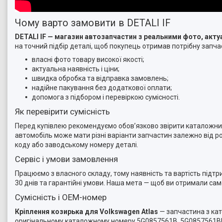
Чому варто замовити в DETALI IF
DETALI IF — магазин автозапчастин з реальними фото, ак
на точний підбір деталі, щоб покупець отримав потрібну запчас
власні фото товару високої якості;
актуальна наявність і ціни;
швидка обробка та відправка замовлень;
надійне пакування без додаткової оплати;
допомога з підбором і перевіркою сумісності.
Як перевірити сумісність
Перед купівлею рекомендуємо обов’язково звірити каталожний 
автомобіль може мати різні варіанти запчастин залежно від ро
коду або заводському номеру деталі.
Сервіс і умови замовлення
Працюємо з власного складу, тому наявність та вартість підт
30 днів та гарантійні умови. Наша мета — щоб ви отримали са
Сумісність і OEM-номер
Кріплення козирька для Volkswagen Atlas
— запчастина з кат
оригінальному каталожному номеру 5G0857561B, 5G0857561BNX