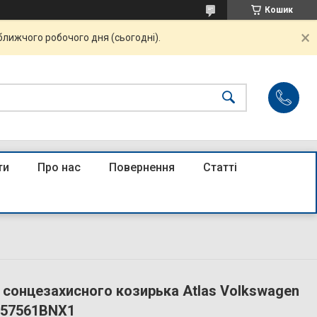
Кошик
ближчого робочого дня (сьогодні).
ти
Про нас
Повернення
Статті
 сонцезахисного козирька Atlas Volkswagen
857561BNX1