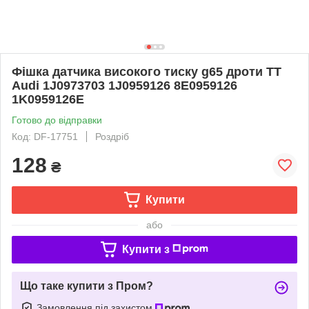
Фішка датчика високого тиску g65 дроти TT
Audi 1J0973703 1J0959126 8E0959126
1K0959126E
Готово до відправки
Код: DF-17751
Роздріб
128
₴
Купити
або
Купити з
Що таке купити з Пром?
Замовлення під захистом