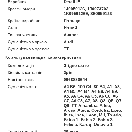
Виробник
Detali IF
Кросс-номери
1J0959126, 1J0973703,
1K0959126E, 8E0959126
Країна виробник
Польща
Стан
Новий
Тип запчастини
Аналог
Сумісність з маркою
Audi
Сумісність з моделлю
TT
Користувальницькі характеристики
Комплектація
Згідно фото
Кількість контактів
3pin
Наші контакти
0968886644
Сумісність авто
A4 B6, 100 C4, 80 B4, A1, A3,
A4 B5, A4 B7, A4 B8, A4 B9,
A5, A6 C4, A6 C5, A6 C6, A6
C7, A6 C8, A7, A8, Q3, Q5, Q7,
Q8, TT, Alhambra, Altea,
Arosa, Ateca, Cordoba, Exeo,
Ibiza, Inca, Leon, Mii, Toledo,
Fabia 1, Fabia 2, Fabia 3,
Felicia, Karoq, Octavia 1
Термін гарантії
30 днів