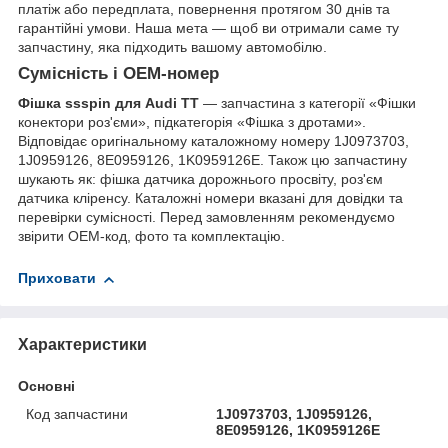
платіж або передплата, повернення протягом 30 днів та
гарантійні умови. Наша мета — щоб ви отримали саме ту
запчастину, яка підходить вашому автомобілю.
Сумісність і OEM-номер
Фішка ssspin для Audi TT
— запчастина з категорії «Фішки
конектори роз'єми», підкатегорія «Фішка з дротами».
Відповідає оригінальному каталожному номеру 1J0973703,
1J0959126, 8E0959126, 1K0959126E. Також цю запчастину
шукають як: фішка датчика дорожнього просвіту, роз'єм
датчика кліренсу. Каталожні номери вказані для довідки та
перевірки сумісності. Перед замовленням рекомендуємо
звірити OEM-код, фото та комплектацію.
Приховати
Характеристики
Основні
Код запчастини
1J0973703, 1J0959126,
8E0959126, 1K0959126E