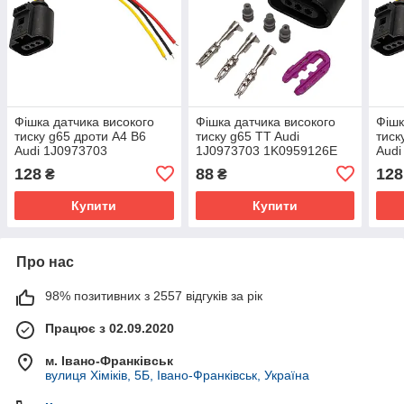
Фішка датчика високого
Фішка датчика високого
Фішк
тиску g65 дроти A4 B6
тиску g65 TT Audi
тиск
Audi 1J0973703
1J0973703 1K0959126E
Audi
1J0959126 8E0959126
8E0959126 1J0959126
1J0
128
88
128
₴
₴
1K0959126E
1K0
Купити
Купити
Про нас
98% позитивних з 2557 відгуків за рік
Працює з 02.09.2020
м. Івано-Франківськ
вулиця Хіміків, 5Б, Івано-Франківськ, Україна