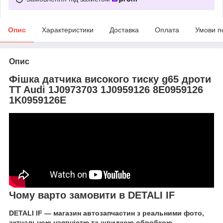
Опис
Характеристики
Доставка
Оплата
Умови п
Опис
Фішка датчика високого тиску g65 дроти
TT Audi 1J0973703 1J0959126 8E0959126
1K0959126E
Чому варто замовити в DETALI IF
DETALI IF — магазин автозапчастин з реальними фото,
актуальною наявністю та швидкою обробкою