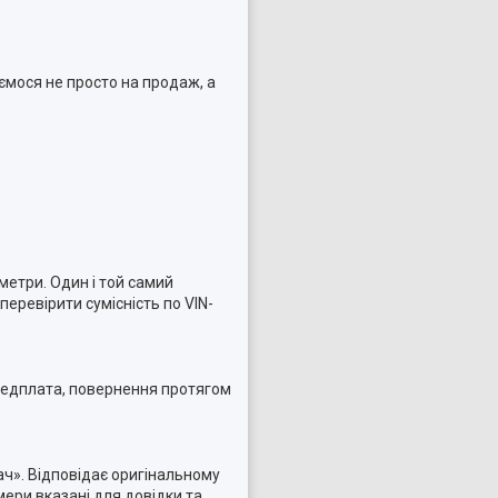
ємося не просто на продаж, а
метри. Один і той самий
еревірити сумісність по VIN-
ередплата, повернення протягом
ач». Відповідає оригінальному
ери вказані для довідки та