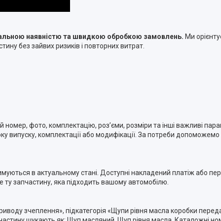
туальною наявністю та швидкою обробкою замовлень.
Ми орієнту
тину без зайвих ризиків і повторних витрат.
номер, фото, комплектацію, роз’єми, розміри та інші важливі пара
ку випуску, комплектації або модифікації. За потреби допоможемо п
римуються в актуальному стані. Доступні накладений платіж або п
ме ту запчастину, яка підходить вашому автомобілю.
приводу зчеплення», підкатегорія «Щупи рівня масла коробки перед
стину шукають як: Щуп масляний, Щуп рівня масла. Каталожні ном