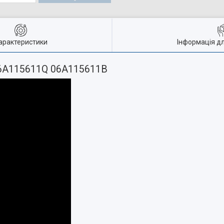
арактеристики
Інформація д
9 06A115611Q 06A115611B