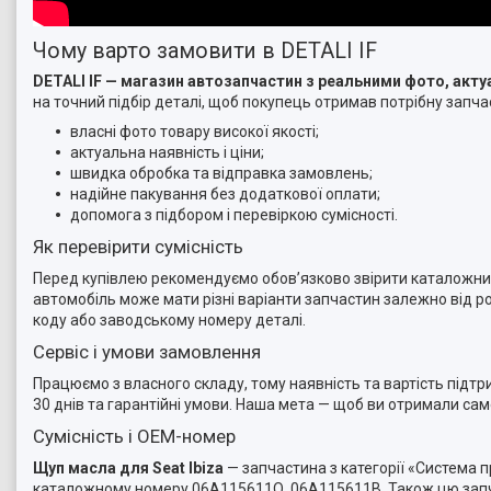
Чому варто замовити в DETALI IF
DETALI IF — магазин автозапчастин з реальними фото, ак
на точний підбір деталі, щоб покупець отримав потрібну запчас
власні фото товару високої якості;
актуальна наявність і ціни;
швидка обробка та відправка замовлень;
надійне пакування без додаткової оплати;
допомога з підбором і перевіркою сумісності.
Як перевірити сумісність
Перед купівлею рекомендуємо обов’язково звірити каталожний 
автомобіль може мати різні варіанти запчастин залежно від ро
коду або заводському номеру деталі.
Сервіс і умови замовлення
Працюємо з власного складу, тому наявність та вартість підт
30 днів та гарантійні умови. Наша мета — щоб ви отримали са
Сумісність і OEM-номер
Щуп масла для Seat Ibiza
— запчастина з категорії «Система 
каталожному номеру 06A115611Q, 06A115611B. Також цю запча