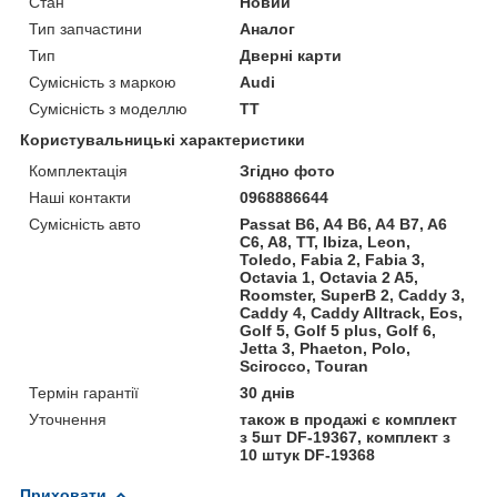
Стан
Новий
Тип запчастини
Аналог
Тип
Дверні карти
Сумісність з маркою
Audi
Сумісність з моделлю
TT
Користувальницькі характеристики
Комплектація
Згідно фото
Наші контакти
0968886644
Сумісність авто
Passat B6, A4 B6, A4 B7, A6
C6, A8, TT, Ibiza, Leon,
Toledo, Fabia 2, Fabia 3,
Octavia 1, Octavia 2 A5,
Roomster, SuperB 2, Caddy 3,
Caddy 4, Caddy Alltrack, Eos,
Golf 5, Golf 5 plus, Golf 6,
Jetta 3, Phaeton, Polo,
Scirocco, Touran
Термін гарантії
30 днів
Уточнення
також в продажі є комплект
з 5шт DF-19367, комплект з
10 штук DF-19368
Приховати