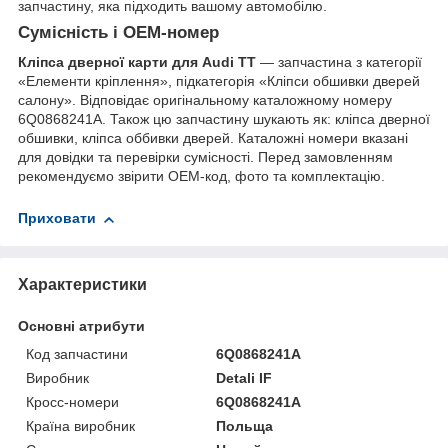
запчастину, яка підходить вашому автомобілю.
Сумісність і OEM-номер
Кліпса дверної карти для Audi TT
— запчастина з категорії
«Елементи кріплення», підкатегорія «Кліпси обшивки дверей
салону». Відповідає оригінальному каталожному номеру
6Q0868241A. Також цю запчастину шукають як: кліпса дверної
обшивки, кліпса оббивки дверей. Каталожні номери вказані
для довідки та перевірки сумісності. Перед замовленням
рекомендуємо звірити OEM-код, фото та комплектацію.
Приховати
Характеристики
Основні атрибути
Код запчастини
6Q0868241A
Виробник
Detali IF
Кросс-номери
6Q0868241A
Країна виробник
Польща