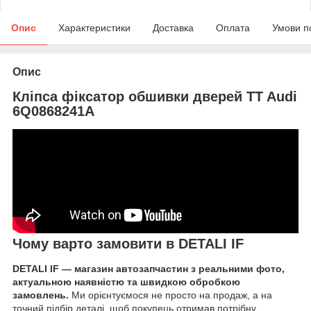
Опис
Характеристики
Доставка
Оплата
Умови п
Опис
Кліпса фіксатор обшивки дверей TT Audi
6Q0868241A
Чому варто замовити в DETALI IF
DETALI IF — магазин автозапчастин з реальними фото,
актуальною наявністю та швидкою обробкою
замовлень.
Ми орієнтуємося не просто на продаж, а на
точний підбір деталі, щоб покупець отримав потрібну