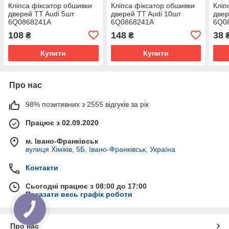
Кліпса фіксатор обшивки
Кліпса фіксатор обшивки
Кліп
дверей TT Audi 5шт
дверей TT Audi 10шт
двер
6Q0868241A
6Q0868241A
6Q0
108
148
38
₴
₴
Купити
Купити
Про нас
98% позитивних з 2555 відгуків за рік
Працює з 02.09.2020
м. Івано-Франківськ
вулиця Хіміків, 5Б, Івано-Франківськ, Україна
Контакти
Сьогодні працює з 08:00 до 17:00
Показати весь графік роботи
Про нас