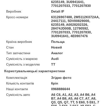
6235149, 3U0941641,
7701207033, 7701207830
Виробник
Detali IF
Кросс-номери
63126907488, 2M5112K072AA,
24417111, 5DV00829000,
6235149, A0028202326,
28474JD00B, 12790592,
7701207033, 7701207830,
3U0941641, 4E0907476
Країна виробник
Польща
Стан
Новий
Тип запчастини
Аналог
Сумісність з маркою
Audi
Сумісність з моделлю
TT
Користувальницькі характеристики
Комплектація
Згідно фото
Кількість контактів
6pin
Наші контакти
0968886644
Сумісність авто
A6 C6, A1, A2, A3, A4 B6, A4
B7, A4 B8, A5, A6 C7, A7, A8,
Q3, Q5, Q7, TT, 5 E60, 5 E61, 7
E65, 7 E66, 7 E67, X5 E53, C-