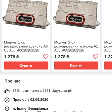
Модуль блок
Модуль блок
Моду
розжарювання ксенона A6
розжарювання ксенона A1
розж
C6 Audi A0028202326
Audi A0028202326
Audi
5DV00829000 4E0907476
5DV00829000 4E0907476
5DV
1 278
1 278
1 2
₴
₴
Купити
Купити
Про нас
98% позитивних з 2561 відгука за рік
Працює з 02.09.2020
м. Івано-Франківськ