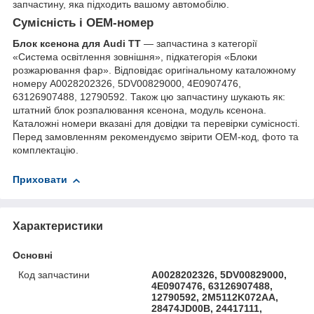
запчастину, яка підходить вашому автомобілю.
Сумісність і OEM-номер
Блок ксенона для Audi TT
— запчастина з категорії
«Система освітлення зовнішня», підкатегорія «Блоки
розжарювання фар». Відповідає оригінальному каталожному
номеру A0028202326, 5DV00829000, 4E0907476,
63126907488, 12790592. Також цю запчастину шукають як:
штатний блок розпалювання ксенона, модуль ксенона.
Каталожні номери вказані для довідки та перевірки сумісності.
Перед замовленням рекомендуємо звірити OEM-код, фото та
комплектацію.
Приховати
Характеристики
Основні
Код запчастини
A0028202326, 5DV00829000,
4E0907476, 63126907488,
12790592, 2M5112K072AA,
28474JD00B, 24417111,