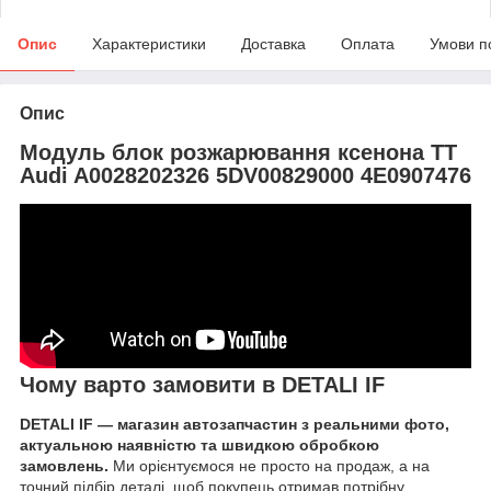
Опис
Характеристики
Доставка
Оплата
Умови п
Опис
Модуль блок розжарювання ксенона TT
Audi A0028202326 5DV00829000 4E0907476
Чому варто замовити в DETALI IF
DETALI IF — магазин автозапчастин з реальними фото,
актуальною наявністю та швидкою обробкою
замовлень.
Ми орієнтуємося не просто на продаж, а на
точний підбір деталі, щоб покупець отримав потрібну