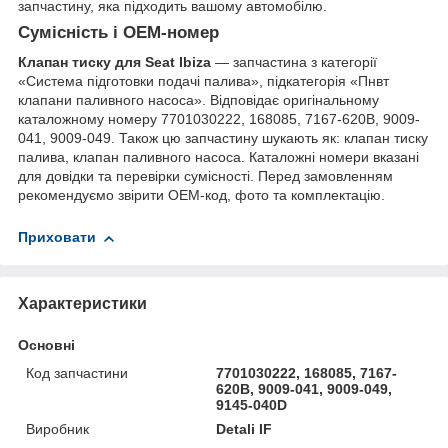
запчастину, яка підходить вашому автомобілю.
Сумісність і OEM-номер
Клапан тиску для Seat Ibiza
— запчастина з категорії
«Система підготовки подачі палива», підкатегорія «Пнвт
клапани паливного насоса». Відповідає оригінальному
каталожному номеру 7701030222, 168085, 7167-620B, 9009-
041, 9009-049. Також цю запчастину шукають як: клапан тиску
палива, клапан паливного насоса. Каталожні номери вказані
для довідки та перевірки сумісності. Перед замовленням
рекомендуємо звірити OEM-код, фото та комплектацію.
Приховати
Характеристики
Основні
Код запчастини
7701030222, 168085, 7167-
620B, 9009-041, 9009-049,
9145-040D
Виробник
Detali IF