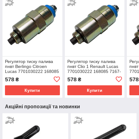
Регулятор тиску палива
Регулятор тиску палива
Регу
пнвт Berlingo Citroen
пнвт Clio 1 Renault Lucas
пнвт
Lucas 7701030222 168085
7701030222 168085 7167-
7701
7167-620B
620B
620
578
578
578
₴
₴
Купити
Купити
Акційні пропозиції та новинки