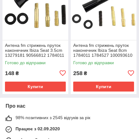
Антена fm стрижень пруток
Антена fm стрижень пруток
наконечник Ibiza Seat 3.5cm
наконечник Ibiza Seat 8cm
13279181 90566812 1784011
1784011 1784527 100093610
1784527 100093610
13279181 90566812
Готово до відправки
Готово до відправки
148
258
₴
₴
Купити
Купити
Про нас
98% позитивних з 2545 відгуків за рік
Працює з 02.09.2020