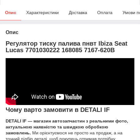
Опис
Характеристики
Доставка
Оплата
Умови п
Опис
Регулятор тиску палива пнвт Ibiza Seat
Lucas 7701030222 168085 7167-620B
Чому варто замовити в DETALI IF
DETALI IF — магазин автозапчастин з реальними фото,
актуальною наявністю та швидкою обробкою
замовлень.
Ми орієнтуємося не просто на продаж, а на
точний підбір деталі, щоб покупець отримав потрібну