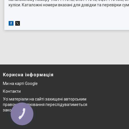
куліси. Каталожні номери вказані для довідки та перевірки с
Корисна інформація
Ми на карті Google
Контакти
Усі матеріали на сайті захищені авторським
правом © копіювання переслідуватиметься
законом
КНОПКА
ЗВ'ЯЗКУ