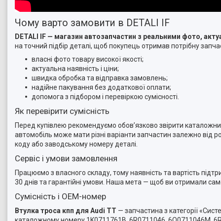
Чому варто замовити в DETALI IF
DETALI IF — магазин автозапчастин з реальними фото, ак
на точний підбір деталі, щоб покупець отримав потрібну запчас
власні фото товару високої якості;
актуальна наявність і ціни;
швидка обробка та відправка замовлень;
надійне пакування без додаткової оплати;
допомога з підбором і перевіркою сумісності.
Як перевірити сумісність
Перед купівлею рекомендуємо обов’язково звірити каталожний 
автомобіль може мати різні варіанти запчастин залежно від ро
коду або заводському номеру деталі.
Сервіс і умови замовлення
Працюємо з власного складу, тому наявність та вартість підт
30 днів та гарантійні умови. Наша мета — щоб ви отримали са
Сумісність і OEM-номер
Втулка троса кпп для Audi TT
— запчастина з категорії «Сист
каталожному номеру 1K0711761B, 6R0711046, 6Q0711046M, 6R0