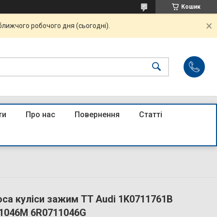
Кошик
ближчого робочого дня (сьогодні).
ти
Про нас
Повернення
Статті
са куліси зажим TT Audi 1K0711761B
11046M 6R0711046G