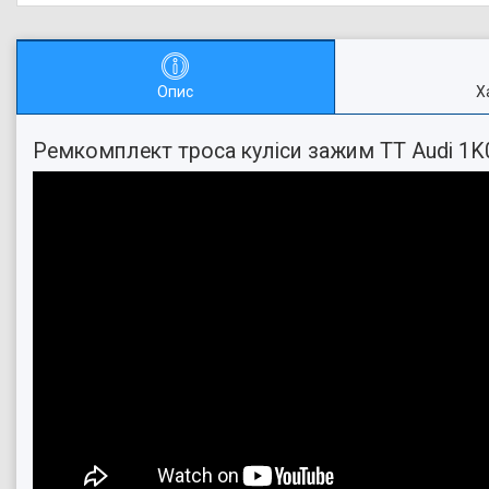
Опис
Х
Ремкомплект троса куліси зажим TT Audi 