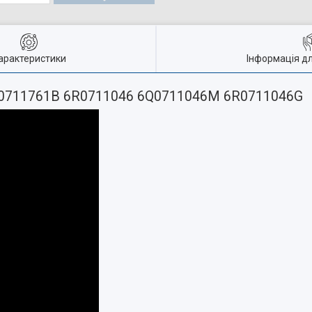
арактеристики
Інформація д
1K0711761B 6R0711046 6Q0711046M 6R0711046G