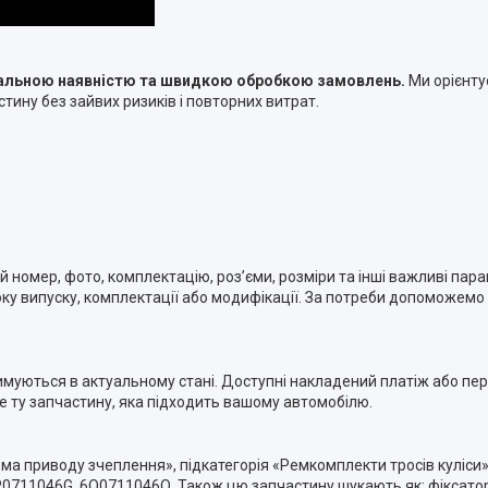
туальною наявністю та швидкою обробкою замовлень.
Ми орієнту
тину без зайвих ризиків і повторних витрат.
номер, фото, комплектацію, роз’єми, розміри та інші важливі пара
ку випуску, комплектації або модифікації. За потреби допоможемо п
римуються в актуальному стані. Доступні накладений платіж або п
ме ту запчастину, яка підходить вашому автомобілю.
ема приводу зчеплення», підкатегорія «Ремкомплекти тросів куліси»
711046G, 6Q0711046Q. Також цю запчастину шукають як: фіксатор