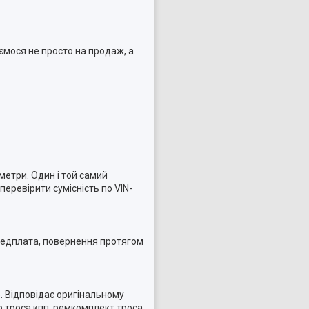
ємося не просто на продаж, а
метри. Один і той самий
еревірити сумісність по VIN-
ередплата, повернення протягом
. Відповідає оригінальному
 троса кпп, ремкомплект троса