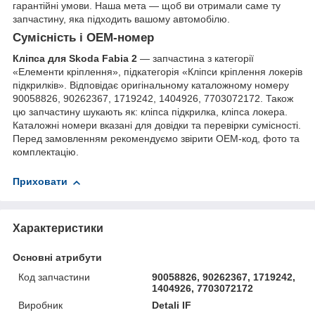
гарантійні умови. Наша мета — щоб ви отримали саме ту
запчастину, яка підходить вашому автомобілю.
Сумісність і OEM-номер
Кліпса для Skoda Fabia 2
— запчастина з категорії
«Елементи кріплення», підкатегорія «Кліпси кріплення локерів
підкрилків». Відповідає оригінальному каталожному номеру
90058826, 90262367, 1719242, 1404926, 7703072172. Також
цю запчастину шукають як: кліпса підкрилка, кліпса локера.
Каталожні номери вказані для довідки та перевірки сумісності.
Перед замовленням рекомендуємо звірити OEM-код, фото та
комплектацію.
Приховати
Характеристики
Основні атрибути
Код запчастини
90058826, 90262367, 1719242,
1404926, 7703072172
Виробник
Detali IF