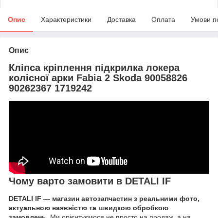
Опис
Характеристики
Доставка
Оплата
Умови п
Опис
Кліпса кріплення підкрилка локера
колісної арки Fabia 2 Skoda 90058826
90262367 1719242
Чому варто замовити в DETALI IF
DETALI IF — магазин автозапчастин з реальними фото,
актуальною наявністю та швидкою обробкою
замовлень.
Ми орієнтуємося не просто на продаж, а на