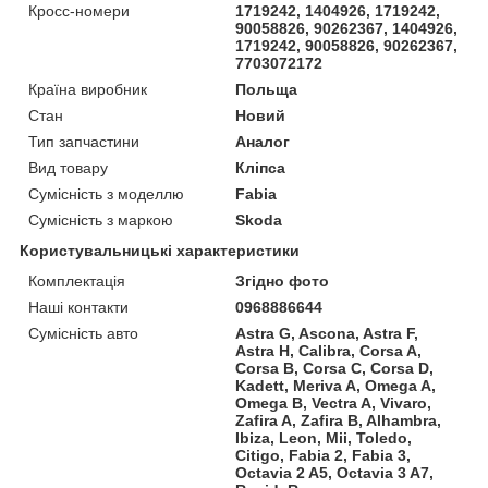
Кросс-номери
1719242, 1404926, 1719242,
90058826, 90262367, 1404926,
1719242, 90058826, 90262367,
7703072172
Країна виробник
Польща
Стан
Новий
Тип запчастини
Аналог
Вид товару
Кліпса
Сумісність з моделлю
Fabia
Сумісність з маркою
Skoda
Користувальницькі характеристики
Комплектація
Згідно фото
Наші контакти
0968886644
Сумісність авто
Astra G, Ascona, Astra F,
Astra H, Calibra, Corsa A,
Corsa B, Corsa C, Corsa D,
Kadett, Meriva A, Omega A,
Omega B, Vectra A, Vivaro,
Zafira A, Zafira B, Alhambra,
Ibiza, Leon, Mii, Toledo,
Citigo, Fabia 2, Fabia 3,
Octavia 2 A5, Octavia 3 A7,