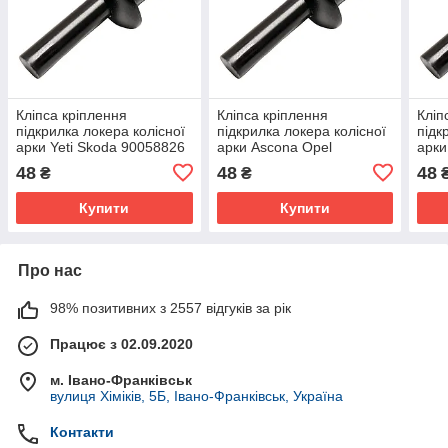
Кліпса кріплення
Кліпса кріплення
Кліп
підкрилка локера колісної
підкрилка локера колісної
підк
арки Yeti Skoda 90058826
арки Ascona Opel
арки
90262367 1719242
90058826 90262367
900
48
48
48
₴
₴
1719242
171
Купити
Купити
Про нас
98% позитивних з 2557 відгуків за рік
Працює з 02.09.2020
м. Івано-Франківськ
вулиця Хіміків, 5Б, Івано-Франківськ, Україна
Контакти