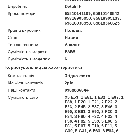
Виробник
Detali IF
Кросс-номери
65810141199, 65810149842,
65816905050, 65816905133,
65816936953, 65818360625
Країна виробник
Польща
Стан
Новий
Тип запчастини
Аналог
Сумісність з маркою
BMW
Сумісність з моделлю
6
Користувальницькі характеристики
Комплектація
Згідно фото
Кількість контактів
2pin
Наші контакти
0968886644
Сумісність авто
X5 E53, 1 E81, 1 E82, 1 E87, 1
E88, 1 F20, 1 F21, 2 F22, 2
F23, 2 F45, 2 F87, 3 E46, 3
E90, 3 E91, 3 E92, 3 F30, 3
F34, 3 F80, 4 F32, 4 F33, 4
F36, 4 F82, 5 E39, 5 E60, 5
E61, 5 F07, 5 F10, 5 F11, 5
G30, 5 G31, 6 E63, 6 E64, 6