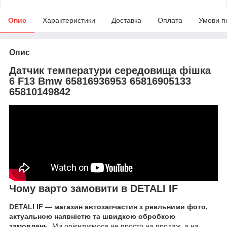
Опис
Характеристики
Доставка
Оплата
Умови п
Опис
Датчик температури середовища фішка
6 F13 Bmw 65816936953 65816905133
65810149842
Чому варто замовити в DETALI IF
DETALI IF — магазин автозапчастин з реальними фото,
актуальною наявністю та швидкою обробкою
замовлень.
Ми орієнтуємося не просто на продаж, а на