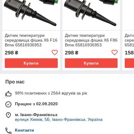
Датчик температури
Датчик температури
Датч
середовища фішка X6 F16
середовища фішка X6 F86
сер
Bmw 65816936953
Bmw 65816936953
658
65816905133
65816905133
658
298
298
158
₴
₴
65810149842
65810149842
658
658
Купити
Купити
Про нас
98% позитивних з 2564 відгуків за рік
Працює з 02.09.2020
м. Івано-Франківськ
вулиця Хіміків, 5Б, Івано-Франківськ, Україна
Контакти