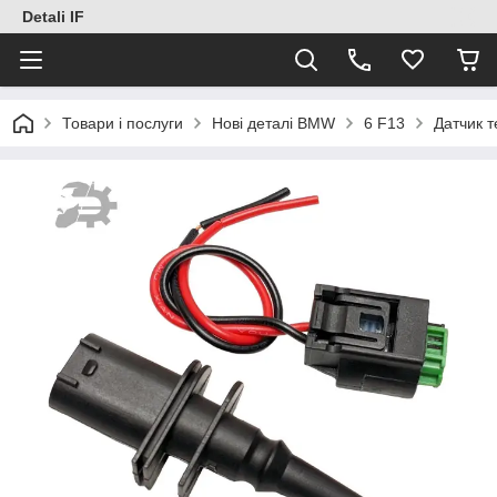
Detali IF
Товари і послуги
Нові деталі BMW
6 F13
Датчик 