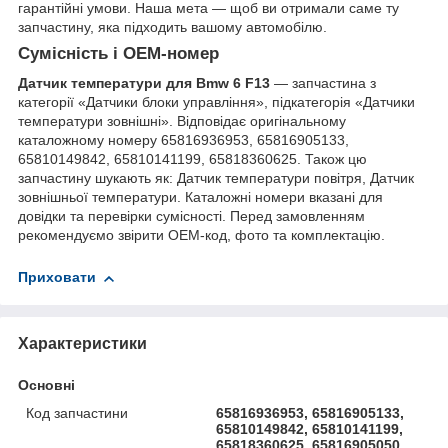
гарантійні умови. Наша мета — щоб ви отримали саме ту
запчастину, яка підходить вашому автомобілю.
Сумісність і OEM-номер
Датчик температури для Bmw 6 F13
— запчастина з
категорії «Датчики блоки управління», підкатегорія «Датчики
температури зовнішні». Відповідає оригінальному
каталожному номеру 65816936953, 65816905133,
65810149842, 65810141199, 65818360625. Також цю
запчастину шукають як: Датчик температури повітря, Датчик
зовнішньої температури. Каталожні номери вказані для
довідки та перевірки сумісності. Перед замовленням
рекомендуємо звірити OEM-код, фото та комплектацію.
Приховати
Характеристики
Основні
Код запчастини
65816936953, 65816905133,
65810149842, 65810141199,
65818360625, 65816905050