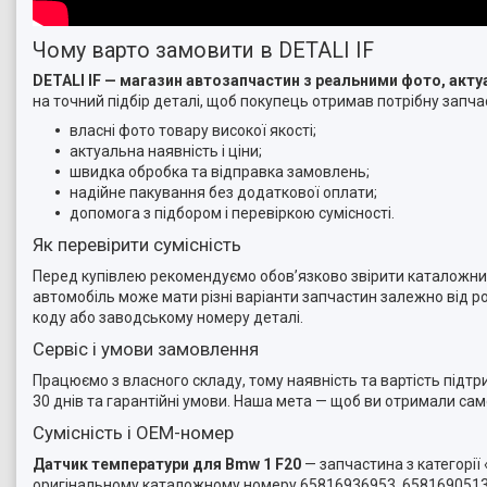
Чому варто замовити в DETALI IF
DETALI IF — магазин автозапчастин з реальними фото, ак
на точний підбір деталі, щоб покупець отримав потрібну запчас
власні фото товару високої якості;
актуальна наявність і ціни;
швидка обробка та відправка замовлень;
надійне пакування без додаткової оплати;
допомога з підбором і перевіркою сумісності.
Як перевірити сумісність
Перед купівлею рекомендуємо обов’язково звірити каталожний 
автомобіль може мати різні варіанти запчастин залежно від ро
коду або заводському номеру деталі.
Сервіс і умови замовлення
Працюємо з власного складу, тому наявність та вартість підт
30 днів та гарантійні умови. Наша мета — щоб ви отримали са
Сумісність і OEM-номер
Датчик температури для Bmw 1 F20
— запчастина з категорії
оригінальному каталожному номеру 65816936953, 65816905133