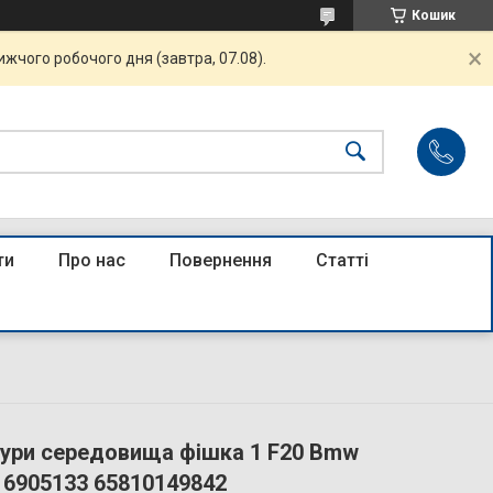
Кошик
жчого робочого дня (завтра, 07.08).
ти
Про нас
Повернення
Статті
ури середовища фішка 1 F20 Bmw
16905133 65810149842