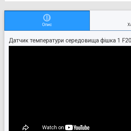
Опис
Х
Датчик температури середовища фішка 1 F