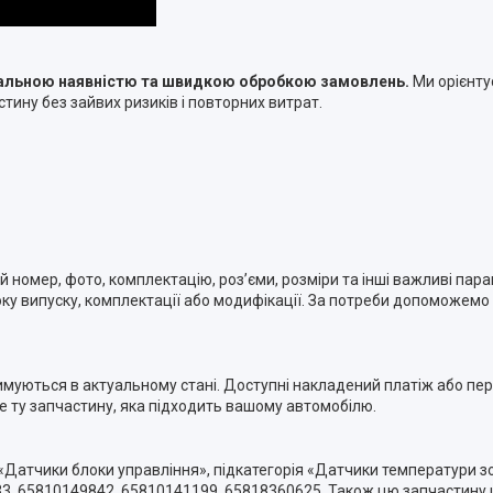
туальною наявністю та швидкою обробкою замовлень.
Ми орієнту
тину без зайвих ризиків і повторних витрат.
номер, фото, комплектацію, роз’єми, розміри та інші важливі пара
ку випуску, комплектації або модифікації. За потреби допоможемо п
римуються в актуальному стані. Доступні накладений платіж або п
ме ту запчастину, яка підходить вашому автомобілю.
 «Датчики блоки управління», підкатегорія «Датчики температури зо
, 65810149842, 65810141199, 65818360625. Також цю запчастину 