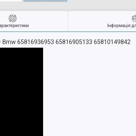
арактеристики
Інформація д
20 Bmw 65816936953 65816905133 65810149842