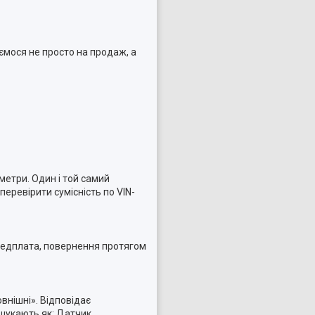
ємося не просто на продаж, а
метри. Один і той самий
еревірити сумісність по VIN-
ередплата, повернення протягом
внішні». Відповідає
шукають як: Датчик