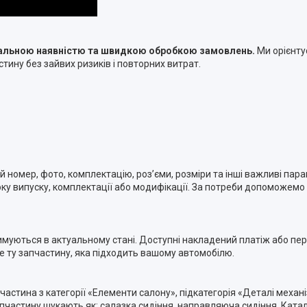
туальною наявністю та швидкою обробкою замовлень.
Ми орієнту
тину без зайвих ризиків і повторних витрат.
номер, фото, комплектацію, роз’єми, розміри та інші важливі пара
ку випуску, комплектації або модифікації. За потреби допоможемо п
римуються в актуальному стані. Доступні накладений платіж або п
ме ту запчастину, яка підходить вашому автомобілю.
частина з категорії «Елементи салону», підкатегорія «Деталі механі
частину шукають як: салазка сидіння, направляюча сидіння. Катал