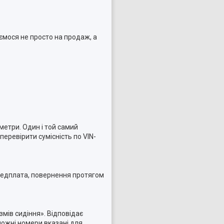
ємося не просто на продаж, а
метри. Один і той самий
еревірити сумісність по VIN-
ередплата, повернення протягом
змів сидіння». Відповідає
ожні номери вказані для