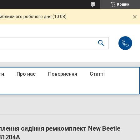
Кошик
айближчого робочого дня (10.08).
ти
Про нас
Повернення
Статті
плення сидіння ремкомплект New Beetle
81204A