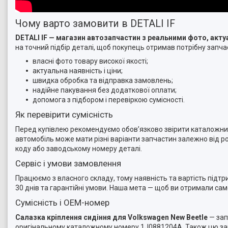
Чому варто замовити в DETALI IF
DETALI IF — магазин автозапчастин з реальними фото, ак
на точний підбір деталі, щоб покупець отримав потрібну запчас
власні фото товару високої якості;
актуальна наявність і ціни;
швидка обробка та відправка замовлень;
надійне пакування без додаткової оплати;
допомога з підбором і перевіркою сумісності.
Як перевірити сумісність
Перед купівлею рекомендуємо обов’язково звірити каталожний 
автомобіль може мати різні варіанти запчастин залежно від ро
коду або заводському номеру деталі.
Сервіс і умови замовлення
Працюємо з власного складу, тому наявність та вартість підт
30 днів та гарантійні умови. Наша мета — щоб ви отримали са
Сумісність і OEM-номер
Салазка кріплення сидіння для Volkswagen New Beetle
— зап
оригінальному каталожному номеру 1J0881204A. Також цю зап