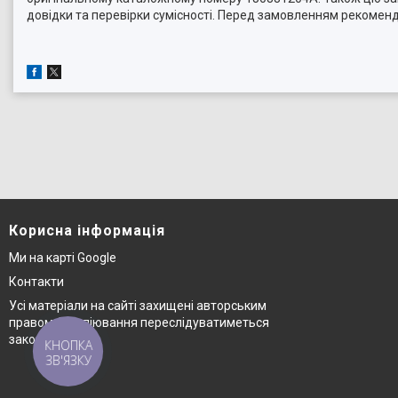
довідки та перевірки сумісності. Перед замовленням рекомен
Корисна інформація
Ми на карті Google
Контакти
Усі матеріали на сайті захищені авторським
правом © копіювання переслідуватиметься
законом
КНОПКА
ЗВ'ЯЗКУ