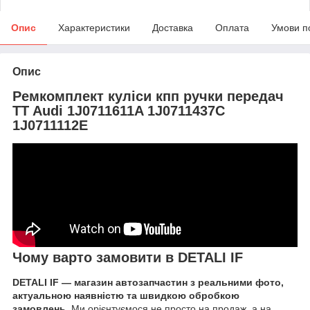
Опис
Характеристики
Доставка
Оплата
Умови п
Опис
Ремкомплект куліси кпп ручки передач
TT Audi 1J0711611A 1J0711437C
1J0711112E
Чому варто замовити в DETALI IF
DETALI IF — магазин автозапчастин з реальними фото,
актуальною наявністю та швидкою обробкою
замовлень.
Ми орієнтуємося не просто на продаж, а на