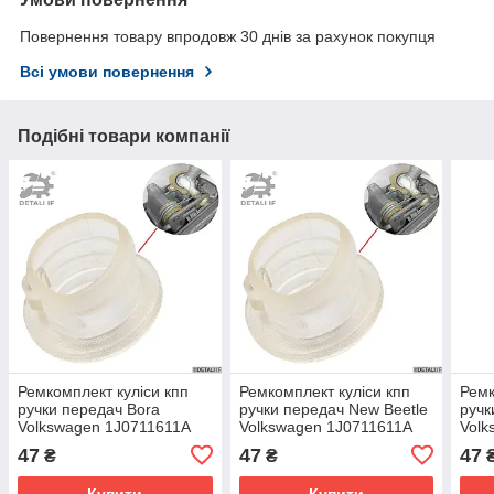
Повернення товару впродовж 30 днів за рахунок покупця
Всі умови повернення
Подібні товари компанії
Ремкомплект куліси кпп
Ремкомплект куліси кпп
Ремк
ручки передач Bora
ручки передач New Beetle
ручк
Volkswagen 1J0711611A
Volkswagen 1J0711611A
Volk
1J0711437C 1J0711112E
1J0711437C 1J0711112E
1J07
47
47
47
₴
₴
Купити
Купити