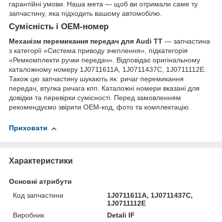
гарантійні умови. Наша мета — щоб ви отримали саме ту
запчастину, яка підходить вашому автомобілю.
Сумісність і OEM-номер
Механізм перемикання передач для Audi TT
— запчастина
з категорії «Система приводу зчеплення», підкатегорія
«Ремкомплекти ручки передач». Відповідає оригінальному
каталожному номеру 1J0711611A, 1J0711437C, 1J0711112E.
Також цю запчастину шукають як: ричаг перемикання
передач, втулка ричага кпп. Каталожні номери вказані для
довідки та перевірки сумісності. Перед замовленням
рекомендуємо звірити OEM-код, фото та комплектацію.
Приховати
Характеристики
Основні атрибути
Код запчастини
1J0711611A, 1J0711437C,
1J0711112E
Виробник
Detali IF