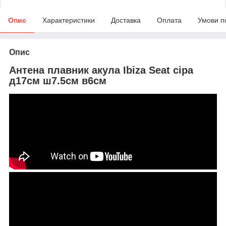
Опис
Характеристики
Доставка
Оплата
Умови п
Опис
Антена плавник акула Ibiza Seat сіра
д17см ш7.5см в6см