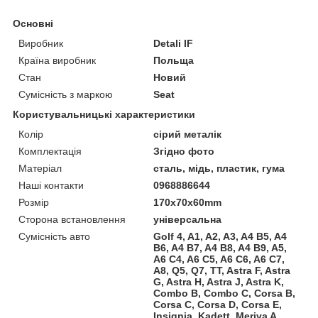
Основні
Виробник
Detali IF
Країна виробник
Польща
Стан
Новий
Сумісність з маркою
Seat
Користувальницькі характеристики
Колір
сірий металік
Комплектація
Згідно фото
Матеріал
сталь, мідь, пластик, гума
Наші контакти
0968886644
Розмір
170х70х60mm
Сторона встановлення
універсальна
Сумісність авто
Golf 4, A1, A2, A3, A4 B5, A4
B6, A4 B7, A4 B8, A4 B9, A5,
A6 C4, A6 C5, A6 C6, A6 C7,
A8, Q5, Q7, TT, Astra F, Astra
G, Astra H, Astra J, Astra K,
Combo B, Combo C, Corsa B,
Corsa C, Corsa D, Corsa E,
Insignia, Kadett, Meriva A,