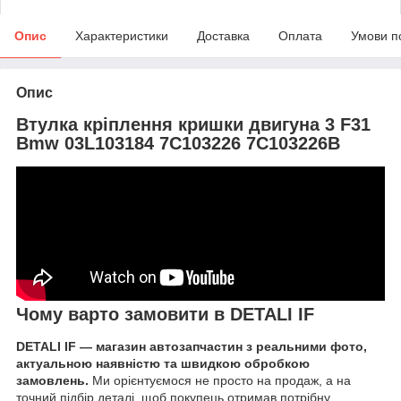
Опис
Характеристики
Доставка
Оплата
Умови п
Опис
Втулка кріплення кришки двигуна 3 F31
Bmw 03L103184 7C103226 7C103226B
Чому варто замовити в DETALI IF
DETALI IF — магазин автозапчастин з реальними фото,
актуальною наявністю та швидкою обробкою
замовлень.
Ми орієнтуємося не просто на продаж, а на
точний підбір деталі, щоб покупець отримав потрібну