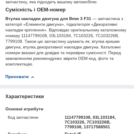
запчастину, яка підходить вашому автомобілю.
Сумісність і OEM-номер
Втулка накладки двигуна для Bmw 3 F31
— запчастина з
категорії «Елементи двигуна», підкатегорія «Декоративні
накладки кріплення». Відповідає оригінальному каталожному
номеру 11147799108, 03L103184, 7C103226, 7C103226B,
7799108. Також цю запчастину шукають як: втулка кришки
двигуна, втулка декоративної накладки двигуна. Каталожні
номери вказані для довідки та перевірки сумісності. Перед
замовленням рекомендуємо звірити OEM-код, фото та
комплектацію.
Приховати
Характеристики
Основні атрибути
Код запчастини
11147799108, 03L103184,
7C103226, 7C103226B,
7799108, 13717588501
Виробник
Detali IF