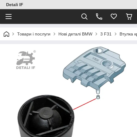
Detali IF
Товари і послуги
Нові деталі BMW
3 F31
Втулка 