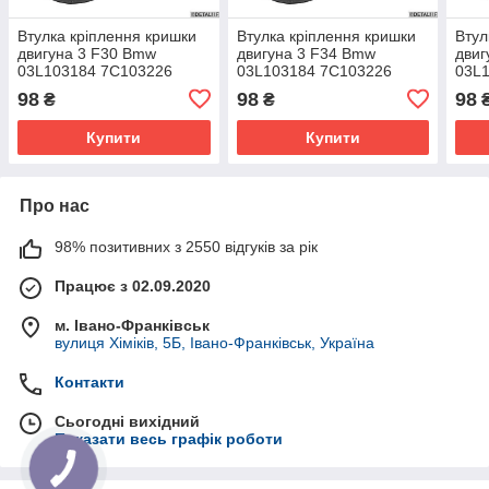
Втулка кріплення кришки
Втулка кріплення кришки
Втул
двигуна 3 F30 Bmw
двигуна 3 F34 Bmw
двиг
03L103184 7C103226
03L103184 7C103226
03L
7C103226B
7C103226B
7C1
98
98
98
₴
₴
Купити
Купити
Про нас
98% позитивних з 2550 відгуків за рік
Працює з 02.09.2020
м. Івано-Франківськ
вулиця Хіміків, 5Б, Івано-Франківськ, Україна
Контакти
Сьогодні вихідний
Показати весь графік роботи