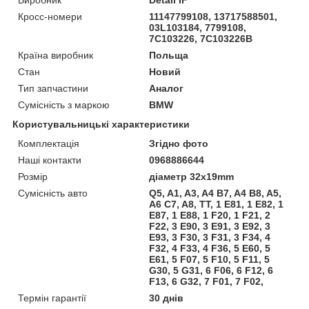
Кросс-номери
11147799108, 13717588501,
03L103184, 7799108,
7C103226, 7C103226B
Країна виробник
Польща
Стан
Новий
Тип запчастини
Аналог
Сумісність з маркою
BMW
Користувальницькі характеристики
Комплектація
Згідно фото
Наші контакти
0968886644
Розмір
діаметр 32x19mm
Сумісність авто
Q5, A1, A3, A4 B7, A4 B8, A5,
A6 C7, A8, TT, 1 E81, 1 E82, 1
E87, 1 E88, 1 F20, 1 F21, 2
F22, 3 E90, 3 E91, 3 E92, 3
E93, 3 F30, 3 F31, 3 F34, 4
F32, 4 F33, 4 F36, 5 E60, 5
E61, 5 F07, 5 F10, 5 F11, 5
G30, 5 G31, 6 F06, 6 F12, 6
F13, 6 G32, 7 F01, 7 F02,
Термін гарантії
30 днів