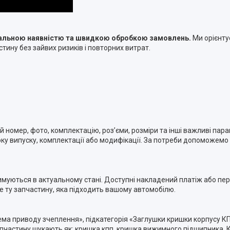
туальною наявністю та швидкою обробкою замовлень.
Ми орієнту
тину без зайвих ризиків і повторних витрат.
номер, фото, комплектацію, роз’єми, розміри та інші важливі пара
ку випуску, комплектації або модифікації. За потреби допоможемо п
римуються в актуальному стані. Доступні накладений платіж або п
ме ту запчастину, яка підходить вашому автомобілю.
тема приводу зчеплення», підкатегорія «Заглушки кришки корпусу К
частину шукають як: кришка кпп, кришка вижимного підшипника. К