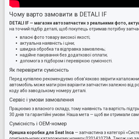
Чому варто замовити в DETALI IF
DETALI IF — магазин автозапчастин з реальними фото, ак
на точний підбір деталі, щоб покупець отримав потрібну запчас
власні фото товару високої якості;
актуальна наявність і ціни;
швидка обробка та відправка замовлень;
надійне пакування без додаткової оплати;
допомога з підбором і перевіркою сумісності.
Як перевірити сумісність
Перед купівлею рекомендуємо обов’язково звірити каталожний 
автомобіль може мати різні варіанти запчастин залежно від ро
коду або заводському номеру деталі.
Сервіс і умови замовлення
Працюємо з власного складу, тому наявність та вартість підт
30 днів та гарантійні умови. Наша мета — щоб ви отримали са
Сумісність і OEM-номер
Кришка коробки для Seat Inca
— запчастина з категорії «Сис
оригінальному каталожному номеру 020141073A. Також цю зап