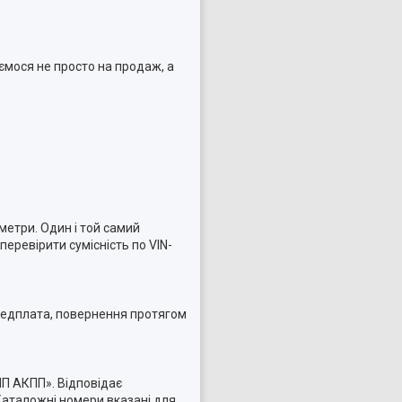
ємося не просто на продаж, а
метри. Один і той самий
еревірити сумісність по VIN-
ередплата, повернення протягом
ПП АКПП». Відповідає
аталожні номери вказані для