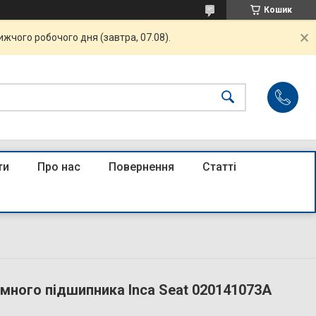
Кошик
жчого робочого дня (завтра, 07.08).
ти
Про нас
Повернення
Статті
много підшипника Inca Seat 020141073A