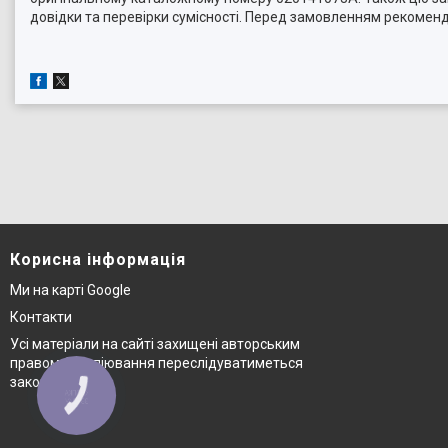
довідки та перевірки сумісності. Перед замовленням рекомен
Корисна інформація
Ми на карті Google
Контакти
Усі матеріали на сайті захищені авторським
правом © копіювання переслідуватиметься
законом
КНОПКА
ЗВ'ЯЗКУ