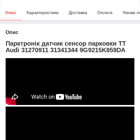
Опис
Характеристики
Доставка
Оплата
Умови п
Опис
Парктронік датчик сенсор парковки TT
Audi 31270911 31341344 9G9215K859DA