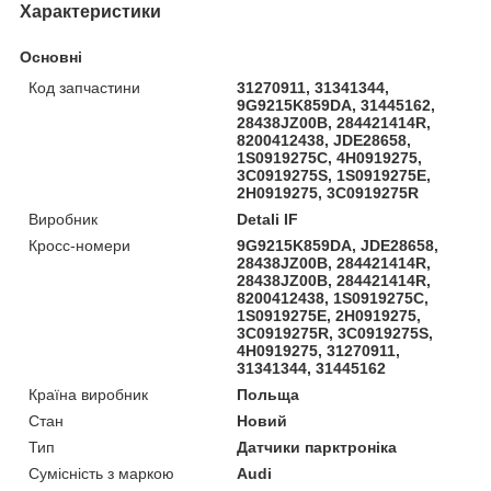
Характеристики
Основні
Код запчастини
31270911, 31341344,
9G9215K859DA, 31445162,
28438JZ00B, 284421414R,
8200412438, JDE28658,
1S0919275C, 4H0919275,
3C0919275S, 1S0919275E,
2H0919275, 3C0919275R
Виробник
Detali IF
Кросс-номери
9G9215K859DA, JDE28658,
28438JZ00B, 284421414R,
28438JZ00B, 284421414R,
8200412438, 1S0919275C,
1S0919275E, 2H0919275,
3C0919275R, 3C0919275S,
4H0919275, 31270911,
31341344, 31445162
Країна виробник
Польща
Стан
Новий
Тип
Датчики парктроніка
Сумісність з маркою
Audi