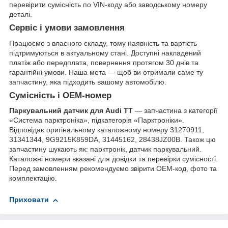
перевірити сумісність по VIN-коду або заводському номеру
деталі.
Сервіс і умови замовлення
Працюємо з власного складу, тому наявність та вартість
підтримуються в актуальному стані. Доступні накладений
платіж або передплата, повернення протягом 30 днів та
гарантійні умови. Наша мета — щоб ви отримали саме ту
запчастину, яка підходить вашому автомобілю.
Сумісність і OEM-номер
Паркувальний датчик для Audi TT
— запчастина з категорії
«Система парктроніка», підкатегорія «Парктроніки».
Відповідає оригінальному каталожному номеру 31270911,
31341344, 9G9215K859DA, 31445162, 28438JZ00B. Також цю
запчастину шукають як: парктронік, датчик паркувальний.
Каталожні номери вказані для довідки та перевірки сумісності.
Перед замовленням рекомендуємо звірити OEM-код, фото та
комплектацію.
Приховати