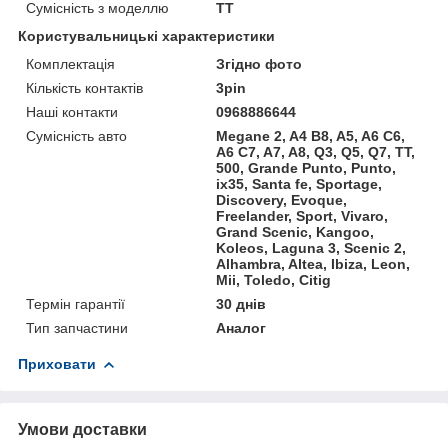
Сумісність з моделлю
TT
Користувальницькі характеристики
Комплектація
Згідно фото
Кількість контактів
3pin
Наші контакти
0968886644
Сумісність авто
Megane 2, A4 B8, A5, A6 C6,
A6 C7, A7, A8, Q3, Q5, Q7, TT,
500, Grande Punto, Punto,
ix35, Santa fe, Sportage,
Discovery, Evoque,
Freelander, Sport, Vivaro,
Grand Scenic, Kangoo,
Koleos, Laguna 3, Scenic 2,
Alhambra, Altea, Ibiza, Leon,
Mii, Toledo, Citig
Термін гарантії
30 днів
Тип запчастини
Аналог
Приховати
Умови доставки