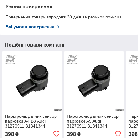
Умови повернення
Повернення товару впродовж 30 днів за рахунок покупця
Всі умови повернення
Подібні товари компанії
Парктронік датчик сенсор
Парктронік датчик сенсор
Парк
парковки A4 B8 Audi
парковки A5 Audi
парк
31270911 31341344
31270911 31341344
312
9G9215K859DA
9G9215K859DA
9G9
398
398
398
₴
₴