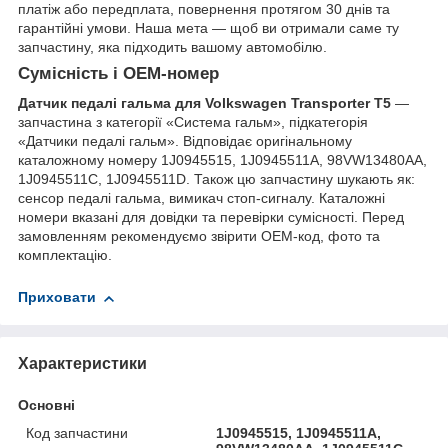
платіж або передплата, повернення протягом 30 днів та
гарантійні умови. Наша мета — щоб ви отримали саме ту
запчастину, яка підходить вашому автомобілю.
Сумісність і OEM-номер
Датчик педалі гальма для Volkswagen Transporter T5
—
запчастина з категорії «Система гальм», підкатегорія
«Датчики педалі гальм». Відповідає оригінальному
каталожному номеру 1J0945515, 1J0945511A, 98VW13480AA,
1J0945511C, 1J0945511D. Також цю запчастину шукають як:
сенсор педалі гальма, вимикач стоп-сигналу. Каталожні
номери вказані для довідки та перевірки сумісності. Перед
замовленням рекомендуємо звірити OEM-код, фото та
комплектацію.
Приховати
Характеристики
Основні
Код запчастини
1J0945515, 1J0945511A,