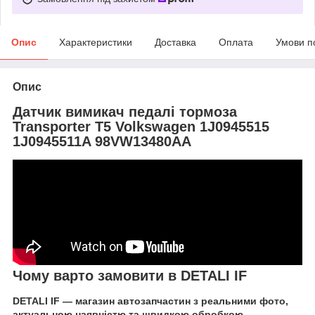
Опис
Характеристики
Доставка
Оплата
Умови п
Опис
Датчик вимикач педалі тормоза
Transporter T5 Volkswagen 1J0945515
1J0945511A 98VW13480AA
Чому варто замовити в DETALI IF
DETALI IF — магазин автозапчастин з реальними фото,
актуальною наявністю та швидкою обробкою