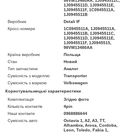
98VW13480AA, 1J0945511C,
1J0945511D, 1J0945511E,
1J0945511F, 1C0945511A,
1J0945511B
Виробник
Detali IF
Кросс-номери
1C0945511A, 1J0945511A,
1J0945511B, 1J0945511C,
1J0945511D, 1J0945511E,
1J0945511F, 1J0945515,
98VW13480AA
Країна виробник
Польща
Стан
Новий
Тип запчастини
Аналог
Сумісність з моделлю
Transporter
Сумісність з маркою
Volkswagen
Користувальницькі характеристики
Комплектація
Згідно фото
Кількість контактів
4pin
Наші контакти
0968886644
Сумісність авто
Octavia 1, A2, A3, TT,
Alhambra, Arosa, Cordoba,
Leon, Toledo, Fabia 1,