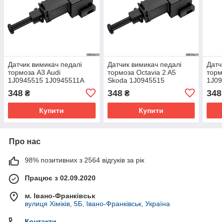
Датчик вимикач педалі
Датчик вимикач педалі
Датч
тормоза A3 Audi
тормоза Octavia 2 A5
торм
1J0945515 1J0945511A
Skoda 1J0945515
1J09
98VW13480AA
1J0945511A
98V
348
348
348
₴
₴
98VW13480AA
Купити
Купити
Про нас
98% позитивних з 2564 відгуків за рік
Працює з 02.09.2020
м. Івано-Франківськ
вулиця Хіміків, 5Б, Івано-Франківськ, Україна
Контакти