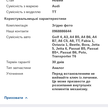
Стан
Новий
Сумісність з маркою
Audi
Сумісність з моделлю
TT
Користувальницькі характеристики
Комплектація
Згідно фото
Наші контакти
0968886644
Сумісність авто
Golf 4, A3, A4 B5, A4 B6, A4
B7, A6 C5, A8, TT, Fabia 1,
Octavia 1, Beetle, Bora, Jetta
5, Jetta 6, Passat B5, Passat
B5+, Passat B6, Polo,
Transporter T6
Термін гарантії
30 днів
Тип запчастини
Аналог
Уточнення
Перед встановленням не
виймайте ключ із личинки.
Це може призвести до
розсипання внутрішніх
елементів механізму.
Приховати