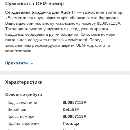
Сумісність і OEM-номер
Сердцевина бардачка для Audi TT
— запчастина з категорії
«Елементи салону», підкатегорія «Кнопки замки бардачка».
Відповідає оригінальному каталожному номеру 8L0857113A.
Також цю запчастину шукають як: сердцевина кришки
бардачка, сердцевина ручки бардачка. Каталожні номери
вказані для довідки та перевірки сумісності. Перед
замовленням рекомендуємо звірити OEM-код, фото та
комплектацію.
Приховати
Характеристики
Основні атрибути
Код запчастини
8L0857113A
Виробник
Detali IF
Кросс-номери
8L0857113A
Країна виробник
Польща