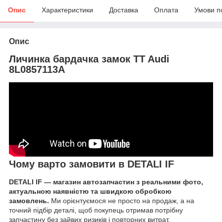
Опис
Характеристики
Доставка
Оплата
Умови п
Опис
Личинка бардачка замок TT Audi
8L0857113A
Чому варто замовити в DETALI IF
DETALI IF — магазин автозапчастин з реальними фото,
актуальною наявністю та швидкою обробкою
замовлень.
Ми орієнтуємося не просто на продаж, а на
точний підбір деталі, щоб покупець отримав потрібну
запчастину без зайвих ризиків і повторних витрат.