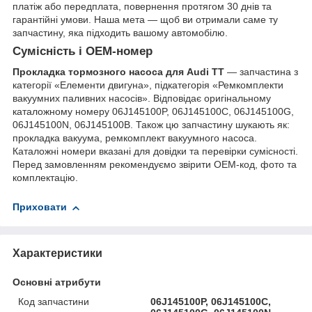
платіж або передплата, повернення протягом 30 днів та
гарантійні умови. Наша мета — щоб ви отримали саме ту
запчастину, яка підходить вашому автомобілю.
Сумісність і OEM-номер
Прокладка тормозного насоса для Audi TT
— запчастина з
категорії «Елементи двигуна», підкатегорія «Ремкомплекти
вакуумних паливних насосів». Відповідає оригінальному
каталожному номеру 06J145100P, 06J145100C, 06J145100G,
06J145100N, 06J145100B. Також цю запчастину шукають як:
прокладка вакуума, ремкомплект вакуумного насоса.
Каталожні номери вказані для довідки та перевірки сумісності.
Перед замовленням рекомендуємо звірити OEM-код, фото та
комплектацію.
Приховати
Характеристики
Основні атрибути
Код запчастини
06J145100P, 06J145100C,