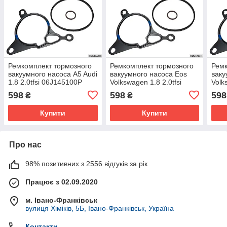
Ремкомплект тормозного
Ремкомплект тормозного
Ремк
вакуумного насоса A5 Audi
вакуумного насоса Eos
ваку
1.8 2.0tfsi 06J145100P
Volkswagen 1.8 2.0tfsi
Volk
06J145100C 06J145100G
06J145100P 06J145100C
06J
598
598
598
₴
₴
06J145100N
06J145100G 06J145100N
06J
Купити
Купити
Про нас
98% позитивних з 2556 відгуків за рік
Працює з 02.09.2020
м. Івано-Франківськ
вулиця Хіміків, 5Б, Івано-Франківськ, Україна
Контакти