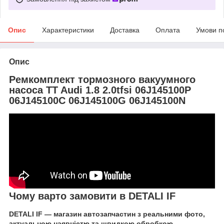
Опис
Характеристики
Доставка
Оплата
Умови п
Опис
Ремкомплект тормозного вакуумного
насоса TT Audi 1.8 2.0tfsi 06J145100P
06J145100C 06J145100G 06J145100N
Чому варто замовити в DETALI IF
DETALI IF — магазин автозапчастин з реальними фото,
актуальною наявністю та швидкою обробкою