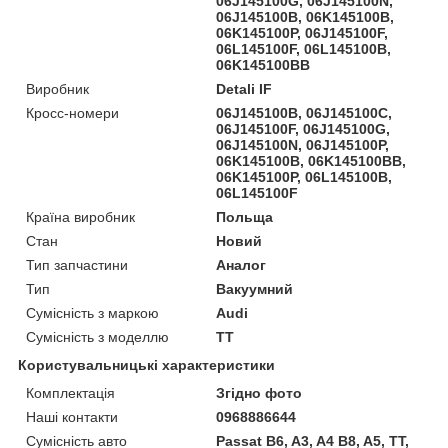
06J145100G, 06J145100N,
06J145100B, 06K145100B,
06K145100P, 06J145100F,
06L145100F, 06L145100B,
06K145100BB
Виробник
Detali IF
Кросс-номери
06J145100B, 06J145100C,
06J145100F, 06J145100G,
06J145100N, 06J145100P,
06K145100B, 06K145100BB,
06K145100P, 06L145100B,
06L145100F
Країна виробник
Польща
Стан
Новий
Тип запчастини
Аналог
Тип
Вакуумний
Сумісність з маркою
Audi
Сумісність з моделлю
TT
Користувальницькі характеристики
Комплектація
Згідно фото
Наші контакти
0968886644
Сумісність авто
Passat B6, A3, A4 B8, A5, TT,