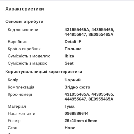
Характеристики
Основні атрибути
Код запчастини
431955465A, 443955465,
444955647, 8E0955465A
Виробник
Detali IF
Країна виробник
Польща
Сумісність з моделлю
Ibiza
Сумісність з маркою
Seat
Користувальницькі характеристики
Колір
Чорний
Комплектація
Згідно фото
Крос-номері
431955465A, 443955465,
444955647, 8E0955465A
Матеріал
Гума
Наші контакти
0968886644
Розмір
26x15mm d9mm
Стан
Нове