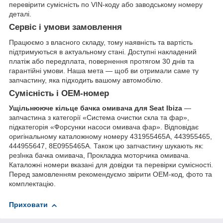
перевірити сумісність по VIN-коду або заводському номеру
деталі.
Сервіс і умови замовлення
Працюємо з власного складу, тому наявність та вартість
підтримуються в актуальному стані. Доступні накладений
платіж або передплата, повернення протягом 30 днів та
гарантійні умови. Наша мета — щоб ви отримали саме ту
запчастину, яка підходить вашому автомобілю.
Сумісність і OEM-номер
Ущільнююче кільце бачка омивача для Seat Ibiza
—
запчастина з категорії «Система очистки скла та фар»,
підкатегорія «Форсунки насоси омивача фар». Відповідає
оригінальному каталожному номеру 431955465A, 443955465,
444955647, 8E0955465A. Також цю запчастину шукають як:
резІнка бачка омивача, Прокладка моторчика омивача.
Каталожні номери вказані для довідки та перевірки сумісності.
Перед замовленням рекомендуємо звірити OEM-код, фото та
комплектацію.
Приховати