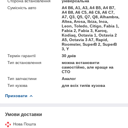
Сторона встановлення
універсальна
Сумісність авто
A4 B6, A1, A3, A4 B5, A4 B7,
A4 B8, A6 C5, A6 C6, A6 C7,
A7, Q3, Q5, Q7, Q8, Alhambra,
Altea, Arosa, Ibiza, Inca,
Leon, Toledo, Citigo, Fabia 1,
Fabia 2, Fabia 3, Karoq,
Kodiaq, Octavia 1, Octavia 2
A5, Octavia 3 A7, Rapid,
Roomster, SuperB 2, SuperB
3, Y
Термін гарантії
30 днів
Тип встановлення
можна встановити
самостійно, але краще на
СТО
Тип запчастини
Аналог
Тип кузова
для всіх типів кузова
Приховати
Умови доставки
Нова Пошта