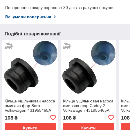
Повернення товару впродовж 30 днів за рахунок покупця
Всі умови повернення
Подібні товари компанії
Кільце ущільнювач насоса
Кільце ущільнювач насоса
Кіль
омивача фар Bora
омивача фар Caddy 2
омив
Volkswagen 431955465A
Volkswagen 431955465A
Volk
444955647
444955647
444
108
108
108
₴
₴
Купити
Купити