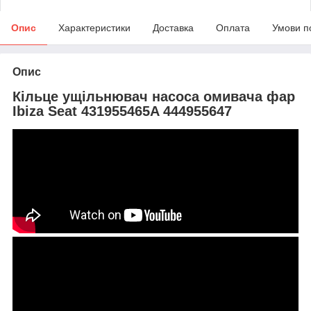
Опис
Характеристики
Доставка
Оплата
Умови п
Опис
Кільце ущільнювач насоса омивача фар
Ibiza Seat 431955465A 444955647