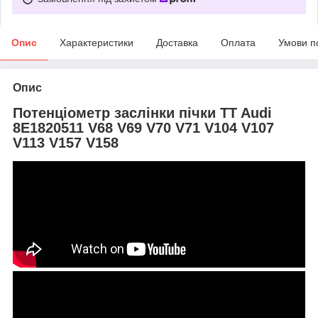
Опис
Характеристики
Доставка
Оплата
Умови п
Опис
Потенціометр заслінки пічки TT Audi
8E1820511 V68 V69 V70 V71 V104 V107
V113 V157 V158