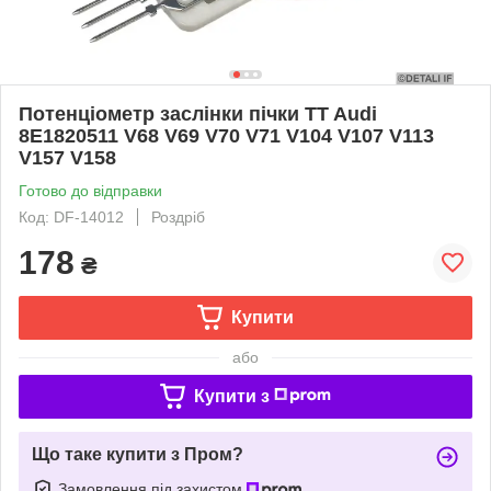
Потенціометр заслінки пічки TT Audi
8E1820511 V68 V69 V70 V71 V104 V107 V113
V157 V158
Готово до відправки
Код: DF-14012
Роздріб
178
₴
Купити
або
Купити з
Що таке купити з Пром?
Замовлення під захистом