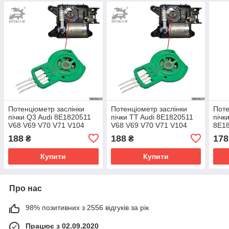
Потенціометр заслінки
Потенціометр заслінки
Поте
пічки Q3 Audi 8E1820511
пічки TT Audi 8E1820511
пічк
V68 V69 V70 V71 V104
V68 V69 V70 V71 V104
8E18
V107 V113 V157 V158
V107 V113 V157 V158
V71 
188
188
178
₴
₴
зелений
зелений
V158
Купити
Купити
Про нас
98% позитивних з 2556 відгуків за рік
Працює з 02.09.2020