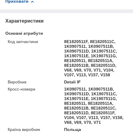
Приховати
Характеристики
Основні атрибути
Код запчастини
8E1820511F, 8E1820511C,
1K0907511, 1K0907511B,
1K0907511D, 1K1907511C,
1K1907511E, 1K1907511G,
8E1820511, 8E1820511A,
8E1820511B, 8E1820511D,
V68, V69, V70, V71, V104,
V107, V113, V157, V158
Виробник
Detali IF
Кросс-номери
1K0907511, 1K0907511B,
1K0907511D, 1K1907511C,
1K1907511E, 1K1907511G,
8E1820511, 8E1820511A,
8E1820511B, 8E1820511C,
8E1820511D, 8E1820511F,
V104, V107, V113, V157, V158,
V68, V69, V70, V71
Країна виробник
Польща