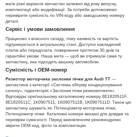
мати різні варіанти запчастин залежно від року випуску,
комплектації або модифікації. За потреби допоможемо
перевірити сумісність по VIN-коду або заводському номеру
деталі.
Сервіс і умови замовлення
Працюємо з власного складу, тому наявність та вартість
підтримуються в актуальному стані. Доступні накладений
платіж або передплата, повернення протягом 30 днів та
гарантійні умови. Наша мета — щоб ви отримали саме ту
запчастину, яка підходить вашому автомобілю.
Сумісність і OEM-номер
Резистор моторчика заслонки пічки для Audi TT
—
запчастина з категорії «Система обігріву кондиціонування
салону», підкатегорія «Заслонки пічки ремкомплекти».
Відповідає оригінальному каталожному номеру 8E1820511F,
8E1820511C, 1K0907511, 1K0907511B, 1K0907511D. Також цю
запчастину шукають як: Потенціометр моторчика пічки,
Потенціометр пічки. Каталожні номери вказані для довідки та
перевірки сумісності. Перед замовленням рекомендуємо
звірити OEM-код, фото та комплектацію.