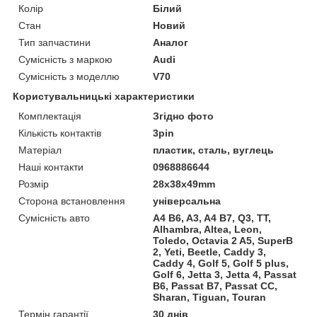
Колір
Білий
Стан
Новий
Тип запчастини
Аналог
Сумісність з маркою
Audi
Сумісність з моделлю
V70
Користувальницькі характеристики
Комплектація
Згідно фото
Кількість контактів
3pin
Матеріал
пластик, сталь, вуглець
Наші контакти
0968886644
Розмір
28x38x49mm
Сторона встановлення
універсальна
Сумісність авто
A4 B6, A3, A4 B7, Q3, TT,
Alhambra, Altea, Leon,
Toledo, Octavia 2 A5, SuperB
2, Yeti, Beetle, Caddy 3,
Caddy 4, Golf 5, Golf 5 plus,
Golf 6, Jetta 3, Jetta 4, Passat
B6, Passat B7, Passat CC,
Sharan, Tiguan, Touran
Термін гарантії
30 днів