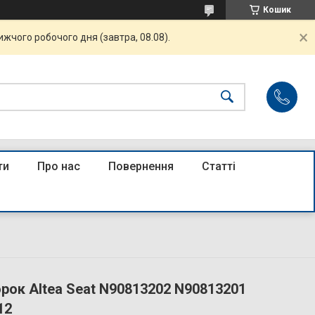
Кошик
жчого робочого дня (завтра, 08.08).
ти
Про нас
Повернення
Статті
рок Altea Seat N90813202 N90813201
12