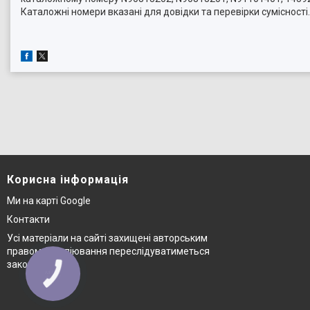
Каталожні номери вказані для довідки та перевірки суміснос
Корисна інформація
Ми на карті Google
Контакти
Усі матеріали на сайті захищені авторським
правом © копіювання переслідуватиметься
законом