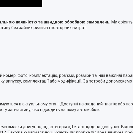
туальною наявністю та швидкою обробкою замовлень.
Ми орієнту
тину без зайвих ризиків і повторних витрат.
номер, фото, комплектацію, роз’єми, розміри та інші важливі пара
ку випуску, комплектації або модифікації. За потреби допоможемо п
римуються в актуальному стані. Доступні накладений платіж або п
ме ту запчастину, яка підходить вашому автомобілю.
тема змазки двигуна», підкатегорія «Деталі піддона двигуна». Відп
2. Також цю запчастину шукають як: пробка піддона двигуна, про