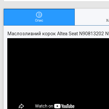
Опис
Х
Маслозливний корок Altea Seat N90813202 