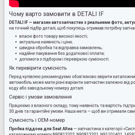
Чому варто замовити в DETALI IF
DETALI IF — магазин автозапчастин з реальними фото, ак
на точний підбір деталі, щоб покупець отримав потрібну запчас
власні фото товару високої якості;
актуальна наявність і ціни;
швидка обробка та відправка замовлень;
надійне пакування без додаткової оплати;
допомога з підбором і перевіркою сумісності.
Як перевірити сумісність
Перед купівлею рекомендуємо обов’язково звірити каталожний 
автомобіль може мати різні варіанти запчастин залежно від ро
коду або заводському номеру деталі.
Сервіс і умови замовлення
Працюємо з власного складу, тому наявність та вартість підт
30 днів та гарантійні умови. Наша мета — щоб ви отримали са
Сумісність і OEM-номер
Пробка піддона для Seat Altea
— запчастина з категорії «Сис
каталожному номеру N90813202, N90813201, N91101401, 145921