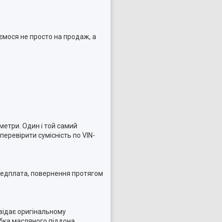
ємося не просто на продаж, а
метри. Один і той самий
еревірити сумісність по VIN-
ередплата, повернення протягом
овідає оригінальному
бка масляного піддона.