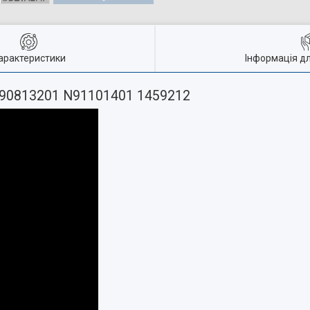
арактеристики
Інформація д
N90813201 N91101401 1459212