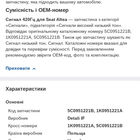
запчастину, яка підходить вашому автомобілю.
Сумісність і OEM-номер
Сигнал 420Гц для Seat Altea
— запчастина з категорії
«Сигнали», підкатегорія «Сигнали високий низький тон».
Відповідає оригінальному каталожному номеру 5C0951221B,
1K0951221A, 5C0951221B. Також цю запчастину шукають як:
Сигнал низький тон, Сигнал. Каталожні номери вказані для
довідки та перевірки сумісності. Перед замовленням
рекомендуємо звірити OEM-код, фото та комплектацію.
Приховати
Характеристики
Основні
Код запчастини
5C0951221B, 1K0951221A
Виробник
Detali IF
Кросс-номери
1K0951221A, 5C0951221B
Країна виробник
Польща