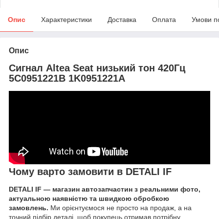
Опис
Характеристики
Доставка
Оплата
Умови п
Опис
Сигнал Altea Seat низький тон 420Гц
5C0951221B 1K0951221A
Чому варто замовити в DETALI IF
DETALI IF — магазин автозапчастин з реальними фото,
актуальною наявністю та швидкою обробкою
замовлень.
Ми орієнтуємося не просто на продаж, а на
точний підбір деталі, щоб покупець отримав потрібну