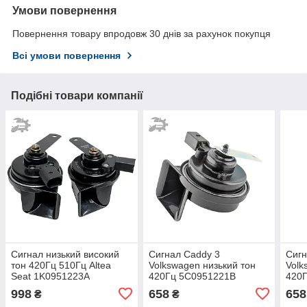
Умови повернення
Повернення товару впродовж 30 днів за рахунок покупця
Всі умови повернення
Подібні товари компанії
Сигнал низький високий
Сигнал Caddy 3
Сиг
тон 420Гц 510Гц Altea
Volkswagen низький тон
Volk
Seat 1K0951223A
420Гц 5C0951221B
420
1K0951221A
1K0951221A
1K0
998
658
658
₴
₴