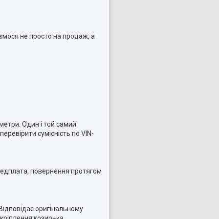
ємося не просто на продаж, а
метри. Один і той самий
еревірити сумісність по VIN-
ередплата, повернення протягом
 Відповідає оригінальному
 кріплення козирька