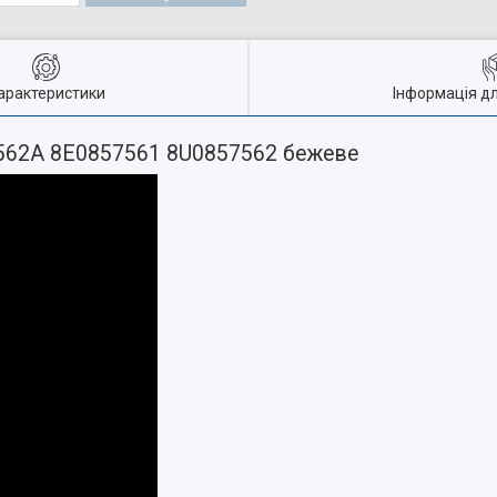
арактеристики
Інформація д
7562A 8E0857561 8U0857562 бежеве