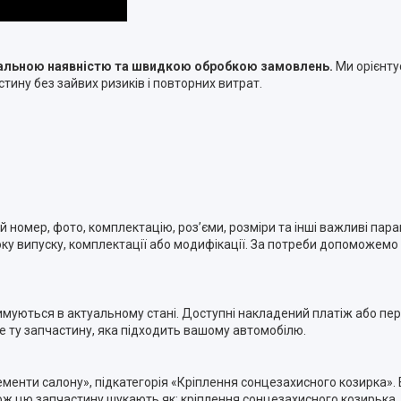
туальною наявністю та швидкою обробкою замовлень.
Ми орієнту
тину без зайвих ризиків і повторних витрат.
номер, фото, комплектацію, роз’єми, розміри та інші важливі пара
ку випуску, комплектації або модифікації. За потреби допоможемо п
римуються в актуальному стані. Доступні накладений платіж або п
ме ту запчастину, яка підходить вашому автомобілю.
ементи салону», підкатегорія «Кріплення сонцезахисного козирка».
ж цю запчастину шукають як: кріплення сонцезахисного козирька,