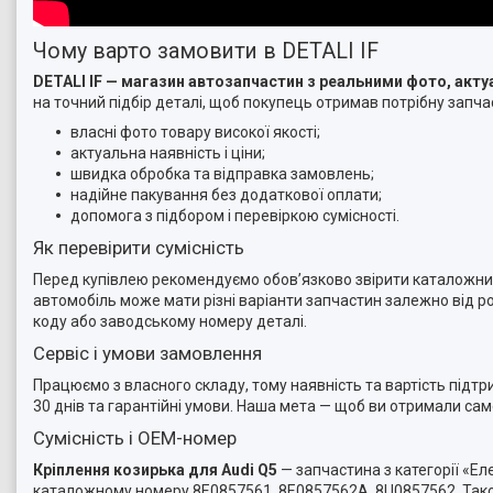
Чому варто замовити в DETALI IF
DETALI IF — магазин автозапчастин з реальними фото, ак
на точний підбір деталі, щоб покупець отримав потрібну запчас
власні фото товару високої якості;
актуальна наявність і ціни;
швидка обробка та відправка замовлень;
надійне пакування без додаткової оплати;
допомога з підбором і перевіркою сумісності.
Як перевірити сумісність
Перед купівлею рекомендуємо обов’язково звірити каталожний 
автомобіль може мати різні варіанти запчастин залежно від ро
коду або заводському номеру деталі.
Сервіс і умови замовлення
Працюємо з власного складу, тому наявність та вартість підт
30 днів та гарантійні умови. Наша мета — щоб ви отримали са
Сумісність і OEM-номер
Кріплення козирька для Audi Q5
— запчастина з категорії «Ел
каталожному номеру 8E0857561, 8E0857562A, 8U0857562. Тако