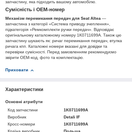
запчастину, яка підходить вашому автомобілю.
Сумісність і OEM-номер
Механізм перемикання передач для Seat Altea
—
запчастина з категорії «Система приводу зчеплення»,
підкатегорія «Ремкомплекти ручки передач». Відповідає
оригінальному каталожному номеру 1K0711699A. Також цю
запчастину шукають як: ричаг перемикання передач, втулка
ричага кпп. Каталожні номери вказані для довідки та
перевірки сумісності. Перед замовленням рекомендуємо
звірити OEM-код, фото та комплектацію.
Приховати
Характеристики
Основні атрибути
Код запчастини
1K0711699A
Виробник
Detali IF
Кросс-номери
1K0711699A
Країна виробник
Польща