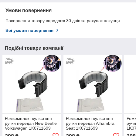
Умови повернення
Повернення товару впродовж 30 днів за рахунок покупця
Всі умови повернення
Подібні товари компанії
Ремкомплект куліси кпп
Ремкомплект куліси кпп
Ремк
ручки передач New Beetle
ручки передач Alhambra
ручк
Volkswagen 1K0711699
Seat 1K0711699
1K07
1J0711699 1J0711048A
1J0711699 1J0711048A
1J07
298
298
298