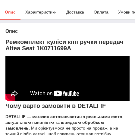
Опис
Характеристики
Доставка
Оплата
Умови п
Опис
Ремкомплект куліси кпп ручки передач
Altea Seat 1K0711699A
Чому варто замовити в DETALI IF
DETALI IF — магазин автозапчастин з реальними фото,
актуальною наявністю та швидкою обробкою
замовлень.
Ми орієнтуємося не просто на продаж, а на
точний підбір деталі, щоб покупець отримав потрібну