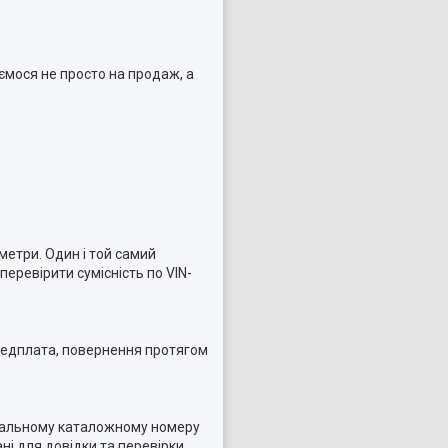
ємося не просто на продаж, а
метри. Один і той самий
еревірити сумісність по VIN-
ередплата, повернення протягом
інальному каталожному номеру
і для довідки та перевірки