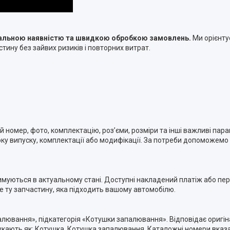
туальною наявністю та швидкою обробкою замовлень.
Ми орієнту
тину без зайвих ризиків і повторних витрат.
номер, фото, комплектацію, роз’єми, розміри та інші важливі пара
ку випуску, комплектації або модифікації. За потреби допоможемо п
римуються в актуальному стані. Доступні накладений платіж або п
ме ту запчастину, яка підходить вашому автомобілю.
палювання», підкатегорія «Котушки запалювання». Відповідає ориг
кають як: Котушка, Котушка запалювання. Каталожні номери вказан