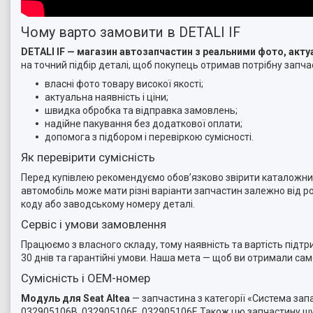
Чому варто замовити в DETALI IF
DETALI IF — магазин автозапчастин з реальними фото, ак
на точний підбір деталі, щоб покупець отримав потрібну запчас
власні фото товару високої якості;
актуальна наявність і ціни;
швидка обробка та відправка замовлень;
надійне пакування без додаткової оплати;
допомога з підбором і перевіркою сумісності.
Як перевірити сумісність
Перед купівлею рекомендуємо обов’язково звірити каталожний 
автомобіль може мати різні варіанти запчастин залежно від ро
коду або заводському номеру деталі.
Сервіс і умови замовлення
Працюємо з власного складу, тому наявність та вартість підт
30 днів та гарантійні умови. Наша мета — щоб ви отримали са
Сумісність і OEM-номер
Модуль для Seat Altea
— запчастина з категорії «Система за
032905106B, 032905106E, 032905106F. Також цю запчастину шу