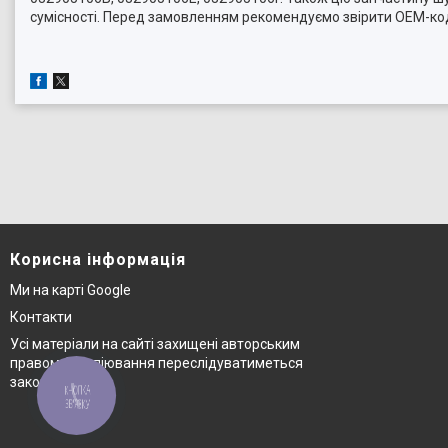
сумісності. Перед замовленням рекомендуємо звірити OEM-код
Корисна інформація
Ми на карті Google
Контакти
Усі матеріали на сайті захищені авторським
правом © копіювання переслідуватиметься
законом
КНОПКА
ЗВ'ЯЗКУ