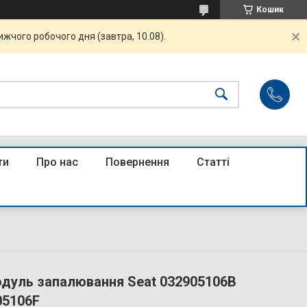
Кошик
жчого робочого дня (завтра, 10.08).
ти
Про нас
Повернення
Статті
одуль запалювання Seat 032905106B
05106F