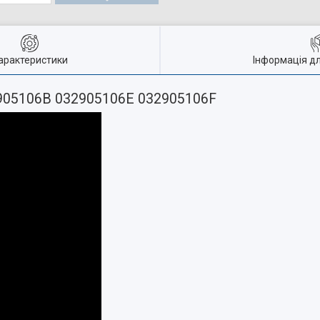
арактеристики
Інформація д
2905106B 032905106E 032905106F