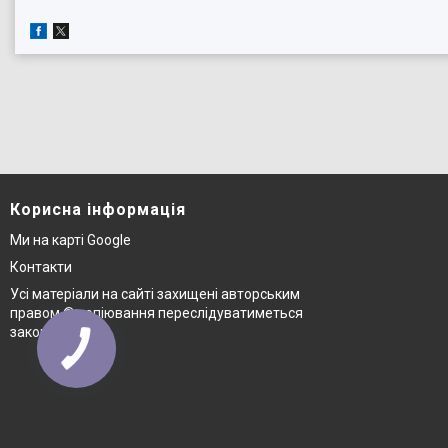
Корисна інформація
Ми на карті Google
Контакти
Усі матеріали на сайті захищені авторським
правом © копіювання переслідуватиметься
законом