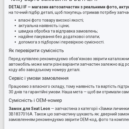
DETALI IF — магазин автозапчастин з реальними фото, ак
на точний підбір деталі, щоб покупець отримав потрібну запчас
власні фото товару високої якості;
актуальна наявність і ціни;
швидка обробка та відправка замовлень;
надійне пакування без додаткової оплати;
допомога з підбором і перевіркою сумісності.
Як перевірити сумісність
Перед купівлею рекомендуємо обов’язково звірити каталожний 
автомобіль може мати різні варіанти запчастин залежно від ро
коду або заводському номеру деталі.
Сервіс і умови замовлення
Працюємо з власного складу, тому наявність та вартість підт
30 днів та гарантійні умови. Наша мета — щоб ви отримали са
Сумісність і OEM-номер
Замок для Seat Leon
— запчастина з категорії «Замки личинки
3B1837016A. Також цю запчастину шукають як: дверний замок, 
замовленням рекомендуємо звірити OEM-код, фото та компле