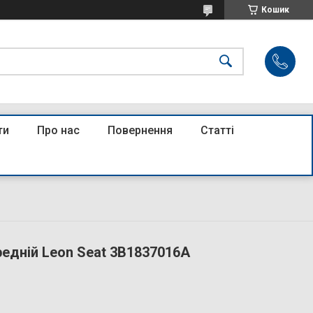
Кошик
ти
Про нас
Повернення
Статті
редній Leon Seat 3B1837016A