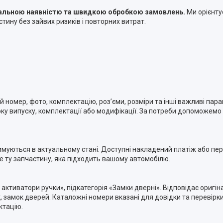
туальною наявністю та швидкою обробкою замовлень.
Ми орієнту
тину без зайвих ризиків і повторних витрат.
номер, фото, комплектацію, роз’єми, розміри та інші важливі пара
ку випуску, комплектації або модифікації. За потреби допоможемо п
римуються в актуальному стані. Доступні накладений платіж або п
ме ту запчастину, яка підходить вашому автомобілю.
 активатори ручки», підкатегорія «Замки дверні». Відповідає ори
замок дверей. Каталожні номери вказані для довідки та перевірки
ктацію.