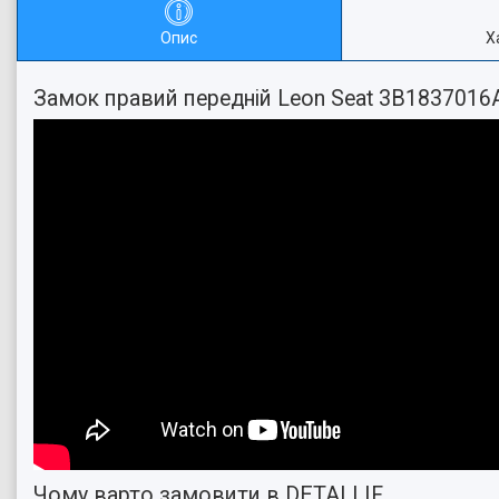
Опис
Х
Замок правий передній Leon Seat 3B1837016
Чому варто замовити в DETALI IF